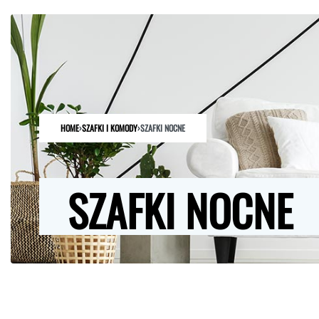
HOME
SKLEP
O NAS
ARCHITEKCI
KONTAKT
HOME
›
SZAFKI I KOMODY
›
SZAFKI NOCNE
SZAFKI NOCNE