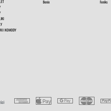
LET
Benix
Feniks
Y
Y
IKI
ŁY
FKI I KOMODY
ści