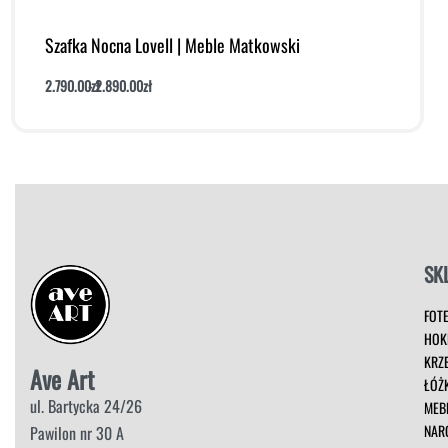
Szafka Nocna Lovell | Meble Matkowski
2.790.00
zł
2.890.00
zł
Dodaj do koszyka
Podgląd
SK
FOT
HOK
KRZ
Ave Art
ŁÓŻ
ul. Bartycka 24/26
MEB
NAR
Pawilon nr 30 A