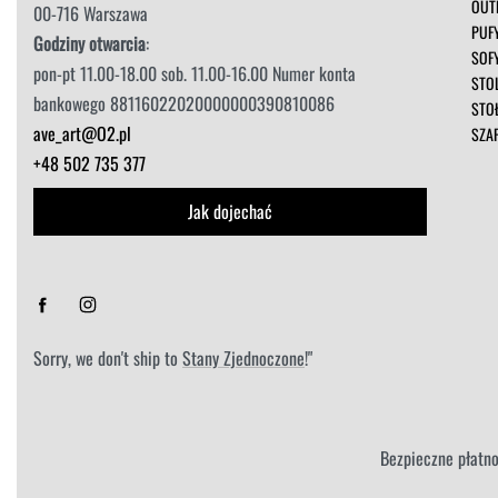
OUT
00-716 Warszawa
PUF
Godziny otwarcia
:
SOF
pon-pt 11.00-18.00 sob. 11.00-16.00 Numer konta
STOL
bankowego 88116022020000000390810086
STO
ave_art@O2.pl
SZA
+48 502 735 377
Jak dojechać
Sorry, we don't ship to
Stany Zjednoczone
!"
Bezpieczne płatno