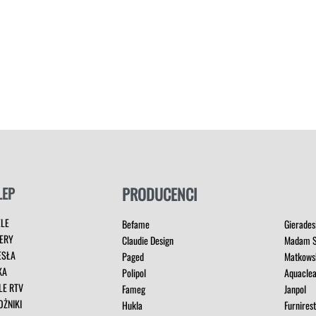
LEP
PRODUCENCI
ELE
Befame
Gierades
ERY
Claudie Design
Madam S
ESŁA
Paged
Matkows
KA
Polipol
Aquacle
LE RTV
Fameg
Janpol
OŻNIKI
Hukla
Furnires