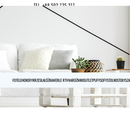
TEL. +48 502 735 377
MOJE KONTO
0
FOTELE
HOKERY
KRZESŁA
ŁÓŻKA
MEBLE RTV
NAROŻNIKI
OUTLET
PUFY
SOFY
STOLIKI
STOŁY
SZA