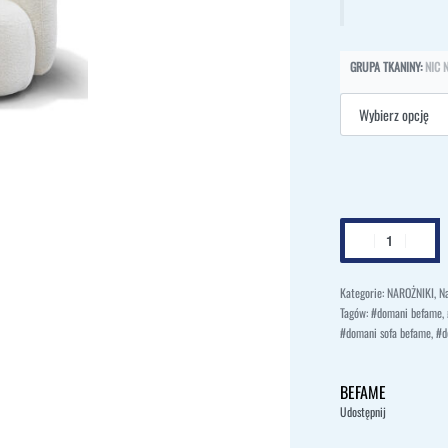
GRUPA TKANINY
:
NIC 
Kategorie:
NAROŻNIKI
,
Na
Tagów:
#domani befame
,
#domani sofa befame
,
#d
BEFAME
Udostępnij