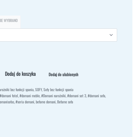
NIE WYBRANO
Dodaj do koszyka
Dodaj do ulubionych
rożniki bez funkcji spania
,
SOFY
,
Sofy bez funkcji spania
#domani fotel
,
#domani meble
,
#Domani narożniki
,
#domani set 3
,
#domani sofa
,
omanisofas
,
#seria domani
,
befame domani
,
Befame sofa