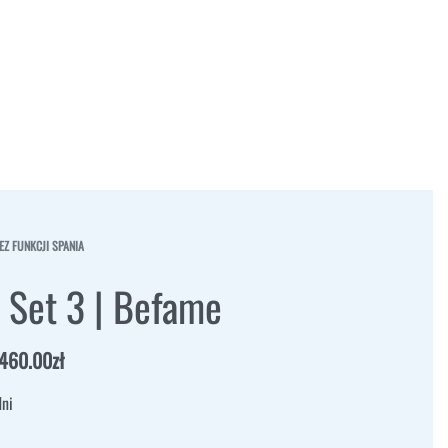
EZ FUNKCJI SPANIA
 Set 3 | Befame
.460.00
zł
ni