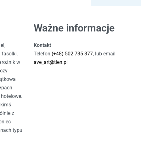
Ważne informacje
el,
Kontakt
fasolki.
Telefon
(+48) 502 735 377
, lub email
arożnik w
ave_art@tlen.pl
 czy
yjątkowa
typach
 hotelowe.
 kimś
ólnie z
oniec
inach typu