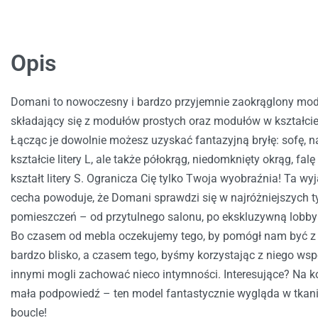
Opis
Domani to nowoczesny i bardzo przyjemnie zaokrąglony mod
składający się z modułów prostych oraz modułów w kształcie 
Łącząc je dowolnie możesz uzyskać fantazyjną bryłę: sofę, n
kształcie litery L, ale także półokrąg, niedomknięty okrąg, falę
kształt litery S. Ogranicza Cię tylko Twoja wyobraźnia! Ta w
cecha powoduje, że Domani sprawdzi się w najróżniejszych 
pomieszczeń – od przytulnego salonu, po ekskluzywną lobby
Bo czasem od mebla oczekujemy tego, by pomógł nam być z
bardzo blisko, a czasem tego, byśmy korzystając z niego wsp
innymi mogli zachować nieco intymności. Interesujące? Na k
mała podpowiedź – ten model fantastycznie wygląda w tkan
boucle!