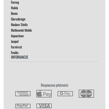
Fameg
PUFY
Hukla
SOFY
Benix
STOLIKI
Gieradesign
STOŁY
Madam Stoltz
SZAFKI I KOMODY
Matkowski Meble
Aquaclean
Janpol
Furnirest
Feniks
INFORMACJE
Regulamin
Polityka Prywatności
Zwroty
Bezpieczne płatności
Reklamacja
Płatność i Dostawa