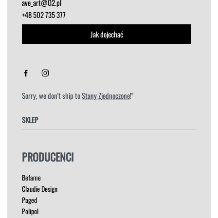
ave_art@O2.pl
+48 502 735 377
Jak dojechać
Sorry, we don't ship to
Stany Zjednoczone
!"
SKLEP
FOTELE
PRODUCENCI
HOKERY
KRZESŁA
Befame
ŁÓŻKA
Claudie Design
MEBLE RTV
Paged
NAROŻNIKI
Polipol
OUTLET