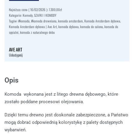
Najniższa cena (
16/02/2026
):
7.300.00
zł
Kategorie:
Komody
,
SZAFKI I KOMODY
Tagów:
#komoda
,
#komoda drewniana
,
komoda amsterdam
,
Komoda Amsterdam dębowa
,
Komoda Amsterdam dębowa | Ave Art
,
komoda dębowa
,
komoda do salonu
,
komoda do
sypialni
,
komoda z naturalnego debu
AVE ART
Udostępnij
Opis
Komoda wykonana jest z litego drewna dębowego, które
zostało poddane procesowi olejowania.
Dzięki temu drewno jest doskonale zabezpieczone, a Państwo
mogą dobrać odpowiednią kolorystykę z palety dostępnych
wybarwień.