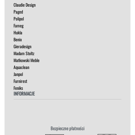
Claudie Design
MEBLE RTV
Paged
NAROŻNIKI
Polipol
OUTLET
Fameg
PUFY
Hukla
SOFY
Benix
STOLIKI
Gieradesign
STOŁY
Madam Stoltz
SZAFKI I KOMODY
Matkowski Meble
Aquaclean
Janpol
Furnirest
Feniks
INFORMACJE
Regulamin
Polityka Prywatności
Zwroty
Bezpieczne płatności
Reklamacja