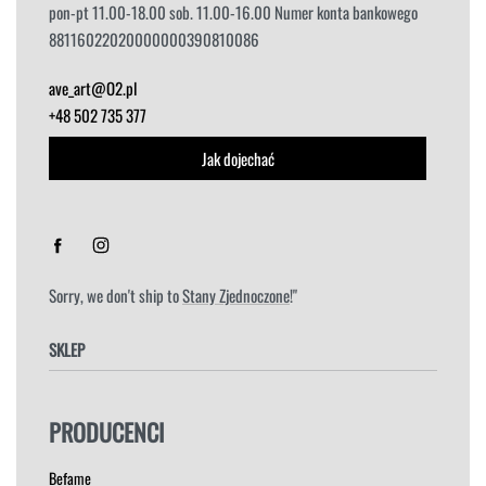
pon-pt 11.00-18.00 sob. 11.00-16.00 Numer konta bankowego
88116022020000000390810086
ave_art@O2.pl
+48 502 735 377
Jak dojechać
Sorry, we don't ship to
Stany Zjednoczone
!"
SKLEP
FOTELE
PRODUCENCI
HOKERY
KRZESŁA
Befame
ŁÓŻKA