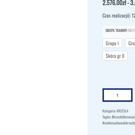
2.576.00
zł
3
Czas realizacji|: 1
GRUPA TKANINY
:
NIC 
Grupa I
Gru
Skóra gr II
Kategoria:
KRZESŁA
Tagów:
#krzesłoflorencj
#meblematkowskikrzesła