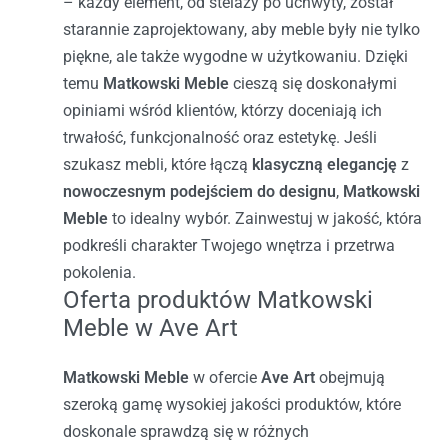
– każdy element, od stelaży po uchwyty, został
starannie zaprojektowany, aby meble były nie tylko
piękne, ale także wygodne w użytkowaniu. Dzięki
temu
Matkowski Meble
cieszą się doskonałymi
opiniami wśród klientów, którzy doceniają ich
trwałość, funkcjonalność oraz estetykę.
Jeśli
szukasz mebli, które łączą
klasyczną elegancję
z
nowoczesnym podejściem do designu
,
Matkowski
Meble
to idealny wybór. Zainwestuj w jakość, która
podkreśli charakter Twojego wnętrza i przetrwa
pokolenia.
Oferta produktów Matkowski
Meble w Ave Art
Matkowski Meble
w ofercie
Ave Art
obejmują
szeroką gamę wysokiej jakości produktów, które
doskonale sprawdzą się w różnych