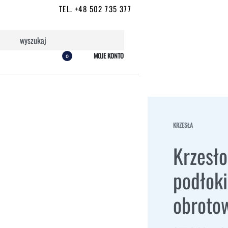
TEL. +48 502 735 377
MOJE KONTO
0
KRZESŁA
Krzesło
podłok
obroto