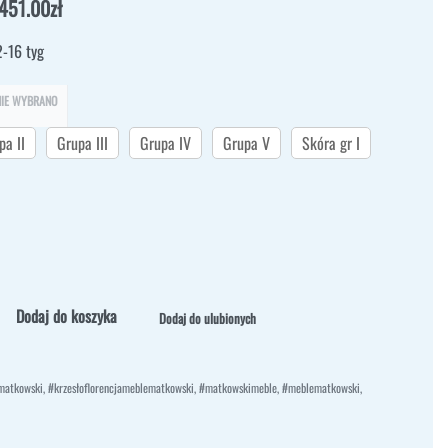
.451.00
zł
2-16 tyg
NIE WYBRANO
pa II
Grupa III
Grupa IV
Grupa V
Skóra gr I
Dodaj do koszyka
Dodaj do ulubionych
amatkowski
,
#krzesłoflorencjameblematkowski
,
#matkowskimeble
,
#meblematkowski
,