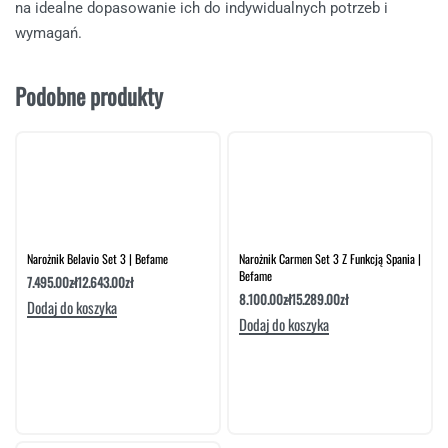
na idealne dopasowanie ich do indywidualnych potrzeb i
wymagań.
Podobne produkty
Narożnik Belavio Set 3 | Befame
Narożnik Carmen Set 3 Z Funkcją Spania |
Befame
7.495.00
zł
12.643.00
zł
8.100.00
zł
15.289.00
zł
Dodaj do koszyka
Dodaj do koszyka