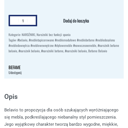
Dodaj do koszyka
Kategorie:
NAROŻNIKI
,
Narożniki bez funkcji spania
Tagów:
#belavio
,
#mebletapicerowane #meblemodułowe #meblebefame #mebledosalonu
#mebledownętrza #meblewewnętrzne #stylowemeble #nowoczesnemeble
,
#narożnik befame
belavio
,
#narożnik belavio
,
#narożniki befame
,
#narożniki belavio
,
Befame Belavio
BEFAME
Udostępnij
Opis
Belavio to propozycja dla osób szukających wyróżniającego
się mebla, podkreślającego niebanalny styl pomieszczenia.
Jego wyjątkowy charakter tworzą bardzo wygodne, miękkie,