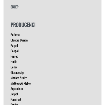
SKLEP
FOTELE
PRODUCENCI
HOKERY
KRZESŁA
Befame
ŁÓŻKA
Claudie Design
MEBLE RTV
Paged
NAROŻNIKI
Polipol
OUTLET
Fameg
PUFY
Hukla
SOFY
Benix
STOLIKI
Gieradesign
STOŁY
Madam Stoltz
SZAFKI I KOMODY
Matkowski Meble
Aquaclean
Janpol
Furnirest
Feniks