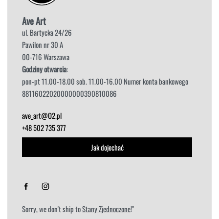
Ave Art
ul. Bartycka 24/26
Pawilon nr 30 A
00-716 Warszawa
Godziny otwarcia
:
pon-pt 11.00-18.00 sob. 11.00-16.00 Numer konta bankowego
88116022020000000390810086
ave_art@O2.pl
+48 502 735 377
Jak dojechać
Sorry, we don't ship to
Stany Zjednoczone
!"