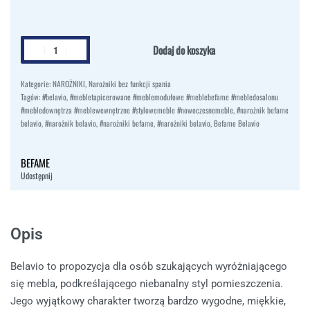
Dodaj do koszyka
Kategorie:
NAROŻNIKI
,
Narożniki bez funkcji spania
Tagów:
#belavio
,
#mebletapicerowane #meblemodułowe #meblebefame #mebledosalonu
#mebledownętrza #meblewewnętrzne #stylowemeble #nowoczesnemeble
,
#narożnik befame
belavio
,
#narożnik belavio
,
#narożniki befame
,
#narożniki belavio
,
Befame Belavio
BEFAME
Udostępnij
Opis
Belavio to propozycja dla osób szukających wyróżniającego
się mebla, podkreślającego niebanalny styl pomieszczenia.
Jego wyjątkowy charakter tworzą bardzo wygodne, miękkie,