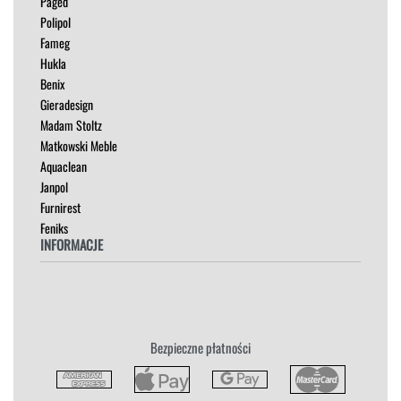
Paged
NAROŻNIKI
Polipol
OUTLET
Fameg
PUFY
Hukla
SOFY
Benix
STOLIKI
Gieradesign
STOŁY
Madam Stoltz
SZAFKI I KOMODY
Matkowski Meble
Aquaclean
Janpol
Furnirest
Feniks
INFORMACJE
Regulamin
Polityka Prywatności
Zwroty
Bezpieczne płatności
Reklamacja
Płatność i Dostawa