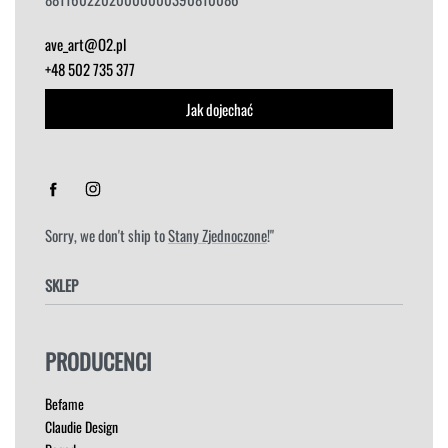
ave_art@O2.pl
+48 502 735 377
Jak dojechać
Sorry, we don't ship to
Stany Zjednoczone
!"
SKLEP
FOTELE
PRODUCENCI
HOKERY
KRZESŁA
Befame
ŁÓŻKA
Claudie Design
MEBLE RTV