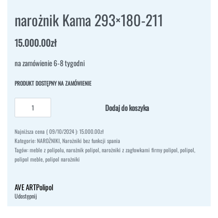
narożnik Kama 293×180-211
15.000.00
zł
na zamówienie 6-8 tygodni
PRODUKT DOSTĘPNY NA ZAMÓWIENIE
Dodaj do koszyka
Najniższa cena (
09/10/2024
):
15.000.00
zł
Kategorie:
NAROŻNIKI
,
Narożniki bez funkcji spania
Tagów:
meble z polipolu
,
narożnik polipol
,
narożniki z zagłowkami firmy polipol
,
polipol
,
polipol meble
,
polipol narożniki
AVE ART
Polipol
Udostępnij