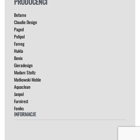
PRODUCENCI
HOKERY
KRZESŁA
Befame
ŁÓŻKA
Claudie Design
MEBLE RTV
Paged
NAROŻNIKI
Polipol
OUTLET
Fameg
PUFY
Hukla
SOFY
Benix
STOLIKI
Gieradesign
STOŁY
Madam Stoltz
SZAFKI I KOMODY
Matkowski Meble
Aquaclean
Janpol
Furnirest
Feniks
INFORMACJE
Regulamin
Polityka Prywatności