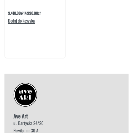
Narożnik Laurent Set 2 | Befame
9.410.00
zł
14.990.00
zł
Dodaj do koszyka
Ave Art
ul. Bartycka 24/26
Pawilon nr 30 A