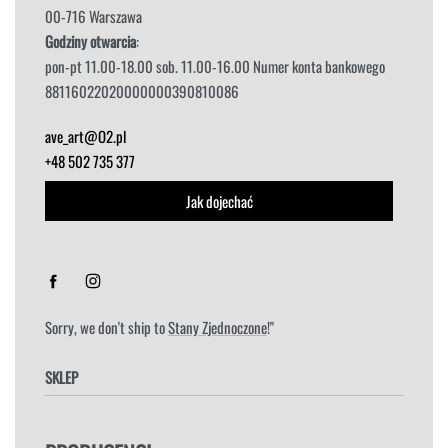
00-716 Warszawa
Godziny otwarcia
:
pon-pt 11.00-18.00 sob. 11.00-16.00 Numer konta bankowego
88116022020000000390810086
ave_art@O2.pl
+48 502 735 377
Jak dojechać
Sorry, we don't ship to
Stany Zjednoczone
!"
SKLEP
FOTELE