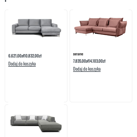
Narożnik Moon Set 3 Z Funkcją Spania
Narożnik Carmen Set 5 Z Funkcją Spania |
Befame
6.621.00
zł
10.832.00
zł
7.835.00
zł
14.103.00
zł
Dodaj do koszyka
Dodaj do koszyka