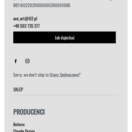
88116022020000000390810086
ave_art@O2.pl
+48 502 735 377
Jak dojechać
Sorry, we don't ship to
Stany Zjednoczone
!"
SKLEP
FOTELE
PRODUCENCI
HOKERY
KRZESŁA
Befame
ŁÓŻKA
Claudie Design