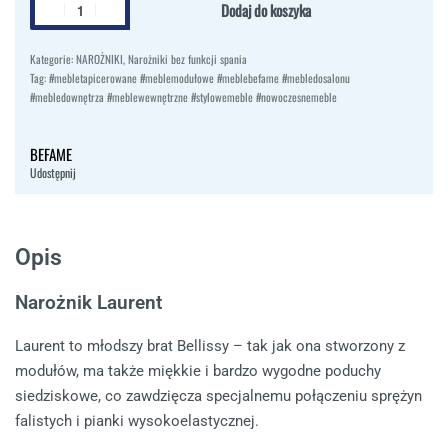
Dodaj do koszyka
Kategorie:
NAROŻNIKI
,
Narożniki bez funkcji spania
Tag:
#mebletapicerowane #meblemodułowe #meblebefame #mebledosalonu
#mebledownętrza #meblewewnętrzne #stylowemeble #nowoczesnemeble
BEFAME
Udostępnij
Opis
Narożnik Laurent
Laurent to młodszy brat Bellissy – tak jak ona stworzony z
modułów, ma także miękkie i bardzo wygodne poduchy
siedziskowe, co zawdzięcza specjalnemu połączeniu sprężyn
falistych i pianki wysokoelastycznej.