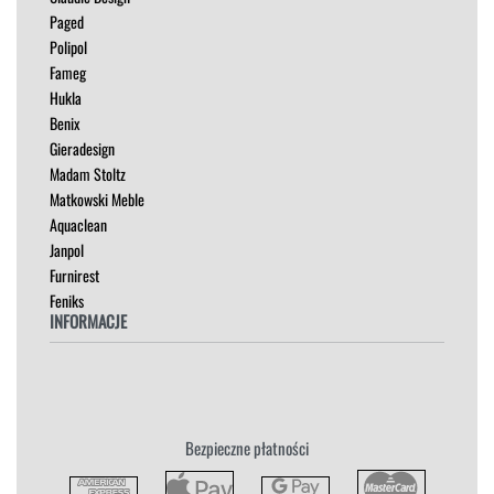
MEBLE RTV
Paged
NAROŻNIKI
Polipol
OUTLET
Fameg
PUFY
Hukla
SOFY
Benix
STOLIKI
Gieradesign
STOŁY
Madam Stoltz
SZAFKI I KOMODY
Matkowski Meble
Aquaclean
Janpol
Furnirest
Feniks
INFORMACJE
Regulamin
Polityka Prywatności
Zwroty
Bezpieczne płatności
Reklamacja
Płatność i Dostawa