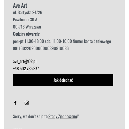
Ave Art
ul. Bartycka 24/26
Pawilon nr 30 A
00-716 Warszawa
Godziny otwarcia
:
pon-pt 11.00-18.00 sob. 11.00-16.00 Numer konta bankowego
88116022020000000390810086
ave_art@O2.pl
+48 502 735 377
Jak dojechać
Sorry, we don't ship to
Stany Zjednoczone
!"