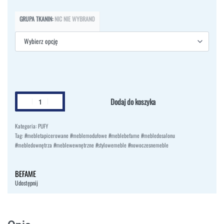
GRUPA TKANIN
:
NIC NIE WYBRANO
Dodaj do koszyka
Kategoria:
PUFY
Tag:
#mebletapicerowane #meblemodułowe #meblebefame #mebledosalonu
#mebledownętrza #meblewewnętrzne #stylowemeble #nowoczesnemeble
BEFAME
Udostępnij