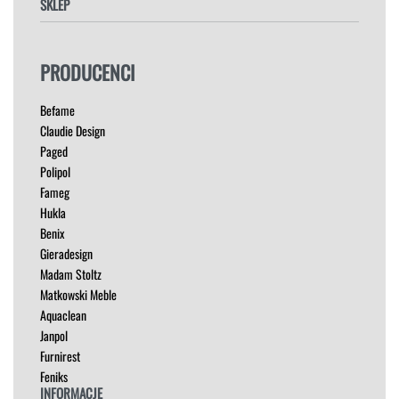
SKLEP
FOTELE
PRODUCENCI
HOKERY
KRZESŁA
Befame
ŁÓŻKA
Claudie Design
MEBLE RTV
Paged
NAROŻNIKI
Polipol
OUTLET
Fameg
PUFY
Hukla
SOFY
Benix
STOLIKI
Gieradesign
STOŁY
Madam Stoltz
SZAFKI I KOMODY
Matkowski Meble
Aquaclean
Janpol
Furnirest
Feniks
INFORMACJE