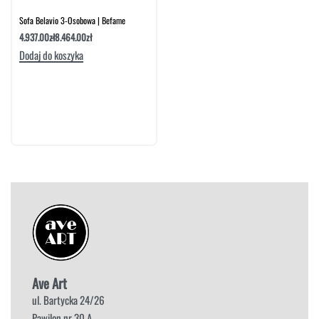
Sofa Belavio 3-Osobowa | Befame
4.937.00
zł
8.464.00
zł
Dodaj do koszyka
Ave Art
ul. Bartycka 24/26
Pawilon nr 30 A