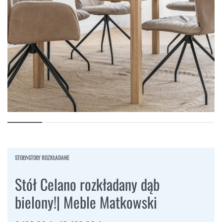
STOŁY
›
STOŁY ROZKŁADANE
Stół Celano rozkładany dąb
bielony!| Meble Matkowski