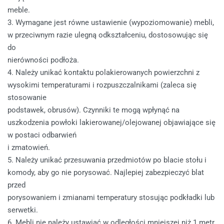
meble.
3. Wymagane jest równe ustawienie (wypoziomowanie) mebli,
w przeciwnym razie ulegną odkształceniu, dostosowując się
do
nierówności podłoża.
4.
Należy
unikać
kontaktu
polakierowanych
powierzchni
z
wysokimi
temperaturami
i
rozpuszczalnikami
(zaleca
się
stosowanie
podstawek, obrusów). Czynniki te mogą wpłynąć na
uszkodzenia powłoki lakierowanej/olejowanej objawiające się
w postaci odbarwień
i zmatowień.
5. Należy unikać przesuwania przedmiotów po blacie stołu i
komody, aby go nie porysować. Najlepiej zabezpieczyć blat
przed
porysowaniem i zmianami temperatury stosując podkładki lub
serwetki.
6. Mebli nie należy ustawiać w odległości mniejszej niż 1 metr