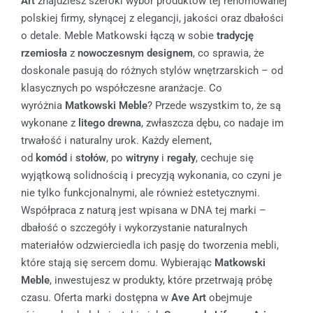
Art
znajdziesz szeroki wybór produktów tej renomowanej
polskiej firmy, słynącej z elegancji, jakości oraz dbałości
o detale. Meble Matkowski łączą w sobie
tradycję
rzemiosła
z
nowoczesnym designem
, co sprawia, że
doskonale pasują do różnych stylów wnętrzarskich – od
klasycznych po współczesne aranżacje. Co
wyróżnia
Matkowski Meble
? Przede wszystkim to, że są
wykonane z
litego drewna
, zwłaszcza dębu, co nadaje im
trwałość i naturalny urok. Każdy element,
od
komód
i
stołów
, po
witryny
i
regały
, cechuje się
wyjątkową solidnością i precyzją wykonania, co czyni je
nie tylko funkcjonalnymi, ale również estetycznymi.
Współpraca z naturą jest wpisana w DNA tej marki –
dbałość o szczegóły i wykorzystanie naturalnych
materiałów odzwierciedla ich pasję do tworzenia mebli,
które stają się sercem domu. Wybierając
Matkowski
Meble
, inwestujesz w produkty, które przetrwają próbę
czasu. Oferta marki dostępna w
Ave Art
obejmuje