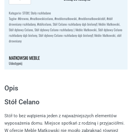
Kategorie:
STOŁY
,
Stoły rozkładane
Tagów:
#drewno
,
#matkowskicelano
,
#meblematkowski
,
#meblematkowskistół
,
#stół
drewniany rozkładany
,
#stółcelano
,
Stół Celano rozkładany dąb bielony!| Meble Matkowski
,
Stół dębowy Celano
,
Stół dębowy Celano rozkładany | Meble Matkowski
,
Stół dębowy Celano
rozkładany dąb bielony
,
Stół dębowy Celano rozkładany dąb bielony!| Meble Matkowski
,
stół
drewniany
MATKOWSKI MEBLE
Udostępnij
Opis
Stół Celano
Stół to bez wątpienia jeden z najważniejszych elementów
wyposażenia domu. Miejsce spotkań z rodziną i przyjaciółmi.
W ofercie Meble Matkowski nie mogło zabraknąć również