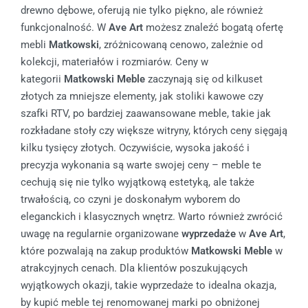
drewno dębowe, oferują nie tylko piękno, ale również
funkcjonalność. W
Ave Art
możesz znaleźć bogatą ofertę
mebli
Matkowski
, zróżnicowaną cenowo, zależnie od
kolekcji, materiałów i rozmiarów. Ceny w
kategorii
Matkowski Meble
zaczynają się od kilkuset
złotych za mniejsze elementy, jak stoliki kawowe czy
szafki RTV, po bardziej zaawansowane meble, takie jak
rozkładane stoły czy większe witryny, których ceny sięgają
kilku tysięcy złotych. Oczywiście, wysoka jakość i
precyzja wykonania są warte swojej ceny – meble te
cechują się nie tylko wyjątkową estetyką, ale także
trwałością, co czyni je doskonałym wyborem do
eleganckich i klasycznych wnętrz. Warto również zwrócić
uwagę na regularnie organizowane
wyprzedaże
w
Ave Art
,
które pozwalają na zakup produktów
Matkowski Meble
w
atrakcyjnych cenach. Dla klientów poszukujących
wyjątkowych okazji, takie wyprzedaże to idealna okazja,
by kupić meble tej renomowanej marki po obniżonej