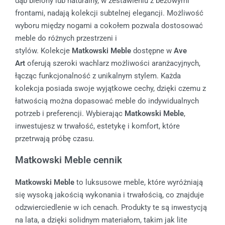
dąb bielony lub naturalny, w zestawieniu z beżowymi
frontami, nadają kolekcji subtelnej elegancji. Możliwość
wyboru między nogami a cokołem pozwala dostosować
meble do różnych przestrzeni i
stylów. Kolekcje
Matkowski Meble
dostępne w
Ave
Art
oferują szeroki wachlarz możliwości aranżacyjnych,
łącząc funkcjonalność z unikalnym stylem. Każda
kolekcja posiada swoje wyjątkowe cechy, dzięki czemu z
łatwością można dopasować meble do indywidualnych
potrzeb i preferencji. Wybierając
Matkowski Meble
,
inwestujesz w trwałość, estetykę i komfort, które
przetrwają próbę czasu.
Matkowski Meble cennik
Matkowski Meble
to luksusowe meble, które wyróżniają
się wysoką jakością wykonania i trwałością, co znajduje
odzwierciedlenie w ich cenach. Produkty te są inwestycją
na lata, a dzięki solidnym materiałom, takim jak lite