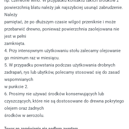
np. czerwone wino. W przypadku kontaktu takich środków z
powierzchnią blatu należy jak najszybciej usunąć zabrudzenie.
Należy
pamiętać, że po dłuższym czasie wilgoć przeniknie i może
przebarwić drewno, ponieważ powierzchnia zaolejowana nie
jest w pełni
zamknięta.
4. Przy intensywnym użytkowaniu stołu zalecamy olejowanie
go minimum raz w miesiącu.
5. W przypadku powstania podczas użytkowania drobnych
zadrapań, rys lub ubytków, polecamy stosować się do zasad
wspomnianych
w punkcie 2.
6. Prosimy nie używać środków konserwujących lub
czyszczących, które nie są dostosowane do drewna pokrytego
olejem oraz żadnych
środków w aerozolu.
Towar na zamówienie nie podlega zwrotom.