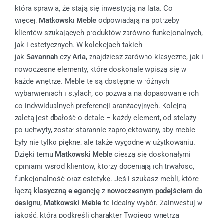
która sprawia, że stają się inwestycją na lata. Co
więcej,
Matkowski Meble
odpowiadają na potrzeby
klientów szukających produktów zarówno funkcjonalnych,
jak i estetycznych. W kolekcjach takich
jak
Savannah
czy
Aria
, znajdziesz zarówno klasyczne, jak i
nowoczesne elementy, które doskonale wpiszą się w
każde wnętrze. Meble te są dostępne w różnych
wybarwieniach i stylach, co pozwala na dopasowanie ich
do indywidualnych preferencji aranżacyjnych. Kolejną
zaletą jest dbałość o detale – każdy element, od stelaży
po uchwyty, został starannie zaprojektowany, aby meble
były nie tylko piękne, ale także wygodne w użytkowaniu.
Dzięki temu
Matkowski Meble
cieszą się doskonałymi
opiniami wśród klientów, którzy doceniają ich trwałość,
funkcjonalność oraz estetykę. Jeśli szukasz mebli, które
łączą
klasyczną elegancję
z
nowoczesnym podejściem do
designu
,
Matkowski Meble
to idealny wybór. Zainwestuj w
jakość, która podkreśli charakter Twojego wnętrza i