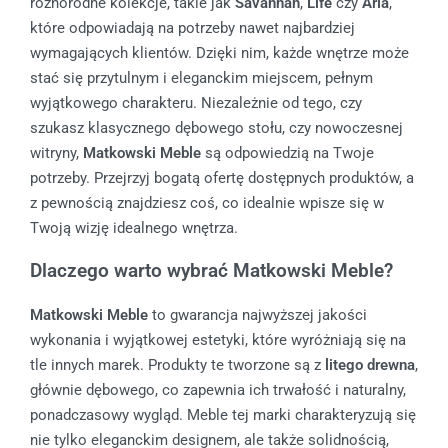
różnorodne kolekcje, takie jak
Savannah
,
Life
czy
Aria
,
które odpowiadają na potrzeby nawet najbardziej
wymagających klientów. Dzięki nim, każde wnętrze może
stać się przytulnym i eleganckim miejscem, pełnym
wyjątkowego charakteru. Niezależnie od tego, czy
szukasz klasycznego dębowego stołu, czy nowoczesnej
witryny,
Matkowski Meble
są odpowiedzią na Twoje
potrzeby. Przejrzyj bogatą ofertę dostępnych produktów, a
z pewnością znajdziesz coś, co idealnie wpisze się w
Twoją wizję idealnego wnętrza.
Dlaczego warto wybrać Matkowski Meble?
Matkowski Meble
to gwarancja najwyższej jakości
wykonania i wyjątkowej estetyki, które wyróżniają się na
tle innych marek. Produkty te tworzone są z
litego drewna
,
głównie dębowego, co zapewnia ich trwałość i naturalny,
ponadczasowy wygląd. Meble tej marki charakteryzują się
nie tylko eleganckim designem, ale także solidnością,