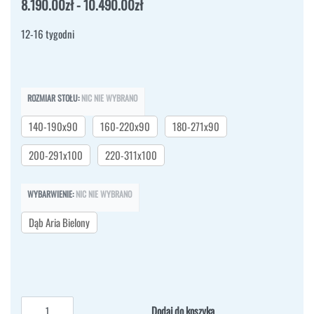
8.190.00
zł
10.490.00
zł
12-16 tygodni
ROZMIAR STOŁU
:
NIC NIE WYBRANO
140-190x90
160-220x90
180-271x90
200-291x100
220-311x100
WYBARWIENIE
:
NIC NIE WYBRANO
Dąb Aria Bielony
Dodaj do koszyka