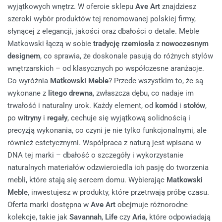
wyjątkowych wnętrz. W ofercie sklepu
Ave Art
znajdziesz
szeroki wybór produktów tej renomowanej polskiej firmy,
słynącej z elegancji, jakości oraz dbałości o detale. Meble
Matkowski łączą w sobie
tradycję rzemiosła
z
nowoczesnym
designem
, co sprawia, że doskonale pasują do różnych stylów
wnętrzarskich – od klasycznych po współczesne aranżacje.
Co wyróżnia
Matkowski Meble
? Przede wszystkim to, że są
wykonane z
litego drewna
, zwłaszcza dębu, co nadaje im
trwałość i naturalny urok. Każdy element, od
komód
i
stołów
,
po
witryny
i
regały
, cechuje się wyjątkową solidnością i
precyzją wykonania, co czyni je nie tylko funkcjonalnymi, ale
również estetycznymi. Współpraca z naturą jest wpisana w
DNA tej marki – dbałość o szczegóły i wykorzystanie
naturalnych materiałów odzwierciedla ich pasję do tworzenia
mebli, które stają się sercem domu.
Wybierając
Matkowski
Meble
, inwestujesz w produkty, które przetrwają próbę czasu.
Oferta marki dostępna w
Ave Art
obejmuje różnorodne
kolekcje, takie jak
Savannah
,
Life
czy
Aria
, które odpowiadają