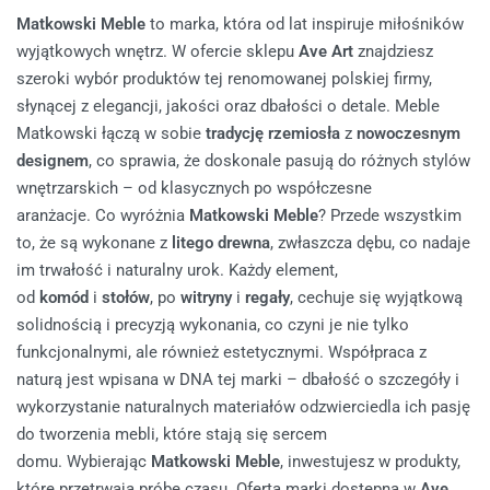
Matkowski Meble
to marka, która od lat inspiruje miłośników
wyjątkowych wnętrz. W ofercie sklepu
Ave Art
znajdziesz
szeroki wybór produktów tej renomowanej polskiej firmy,
słynącej z elegancji, jakości oraz dbałości o detale. Meble
Matkowski łączą w sobie
tradycję rzemiosła
z
nowoczesnym
designem
, co sprawia, że doskonale pasują do różnych stylów
wnętrzarskich – od klasycznych po współczesne
aranżacje. Co wyróżnia
Matkowski Meble
? Przede wszystkim
to, że są wykonane z
litego drewna
, zwłaszcza dębu, co nadaje
im trwałość i naturalny urok. Każdy element,
od
komód
i
stołów
, po
witryny
i
regały
, cechuje się wyjątkową
solidnością i precyzją wykonania, co czyni je nie tylko
funkcjonalnymi, ale również estetycznymi. Współpraca z
naturą jest wpisana w DNA tej marki – dbałość o szczegóły i
wykorzystanie naturalnych materiałów odzwierciedla ich pasję
do tworzenia mebli, które stają się sercem
domu. Wybierając
Matkowski Meble
, inwestujesz w produkty,
które przetrwają próbę czasu. Oferta marki dostępna w
Ave