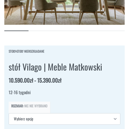
STOŁY
›
STOŁY NIEROZKŁADANE
stół Vilago | Meble Matkowski
10.590.00
zł
15.390.00
zł
12-16 tygodni
ROZMIAR
:
NIC NIE WYBRANO