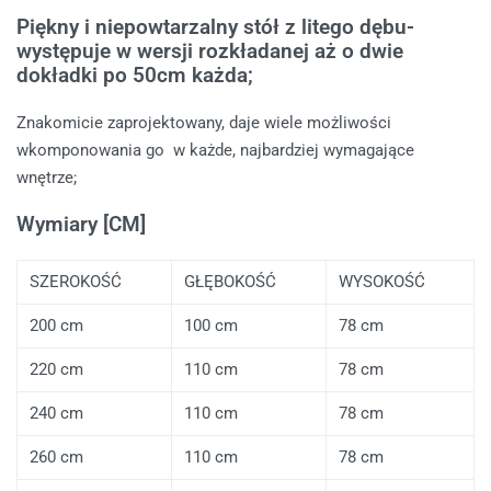
Piękny i niepowtarzalny stół z litego dębu-
występuje w wersji rozkładanej aż o dwie
dokładki po 50cm każda;
Znakomicie zaprojektowany, daje wiele możliwości
wkomponowania go w każde, najbardziej wymagające
wnętrze;
Wymiary [CM]
SZEROKOŚĆ
GŁĘBOKOŚĆ
WYSOKOŚĆ
200 cm
100 cm
78 cm
220 cm
110 cm
78 cm
240 cm
110 cm
78 cm
260 cm
110 cm
78 cm