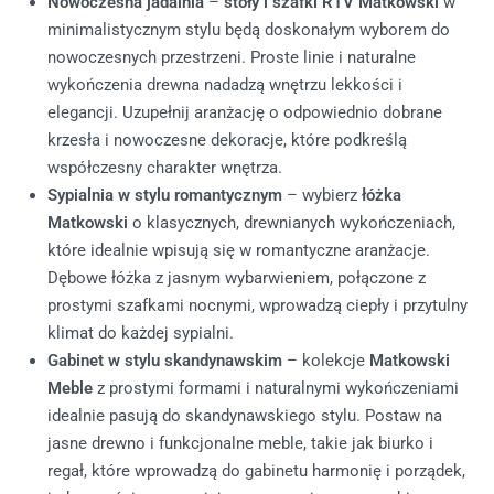
Nowoczesna jadalnia
–
stoły i szafki RTV Matkowski
w
minimalistycznym stylu będą doskonałym wyborem do
nowoczesnych przestrzeni. Proste linie i naturalne
wykończenia drewna nadadzą wnętrzu lekkości i
elegancji. Uzupełnij aranżację o odpowiednio dobrane
krzesła i nowoczesne dekoracje, które podkreślą
współczesny charakter wnętrza.
Sypialnia w stylu romantycznym
– wybierz
łóżka
Matkowski
o klasycznych, drewnianych wykończeniach,
które idealnie wpisują się w romantyczne aranżacje.
Dębowe łóżka z jasnym wybarwieniem, połączone z
prostymi szafkami nocnymi, wprowadzą ciepły i przytulny
klimat do każdej sypialni.
Gabinet w stylu skandynawskim
– kolekcje
Matkowski
Meble
z prostymi formami i naturalnymi wykończeniami
idealnie pasują do skandynawskiego stylu. Postaw na
jasne drewno i funkcjonalne meble, takie jak biurko i
regał, które wprowadzą do gabinetu harmonię i porządek,