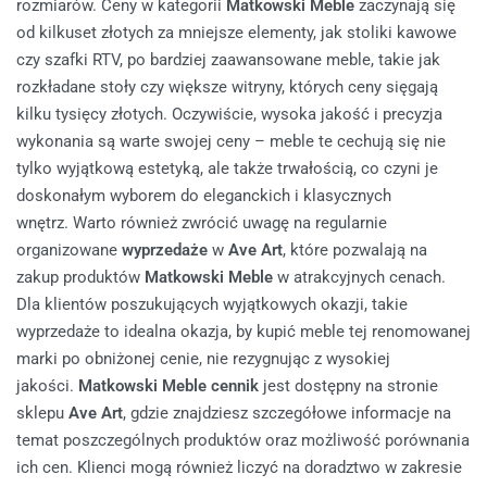
rozmiarów. Ceny w kategorii
Matkowski Meble
zaczynają się
od kilkuset złotych za mniejsze elementy, jak stoliki kawowe
czy szafki RTV, po bardziej zaawansowane meble, takie jak
rozkładane stoły czy większe witryny, których ceny sięgają
kilku tysięcy złotych. Oczywiście, wysoka jakość i precyzja
wykonania są warte swojej ceny – meble te cechują się nie
tylko wyjątkową estetyką, ale także trwałością, co czyni je
doskonałym wyborem do eleganckich i klasycznych
wnętrz. Warto również zwrócić uwagę na regularnie
organizowane
wyprzedaże
w
Ave Art
, które pozwalają na
zakup produktów
Matkowski Meble
w atrakcyjnych cenach.
Dla klientów poszukujących wyjątkowych okazji, takie
wyprzedaże to idealna okazja, by kupić meble tej renomowanej
marki po obniżonej cenie, nie rezygnując z wysokiej
jakości.
Matkowski Meble cennik
jest dostępny na stronie
sklepu
Ave Art
, gdzie znajdziesz szczegółowe informacje na
temat poszczególnych produktów oraz możliwość porównania
ich cen. Klienci mogą również liczyć na doradztwo w zakresie