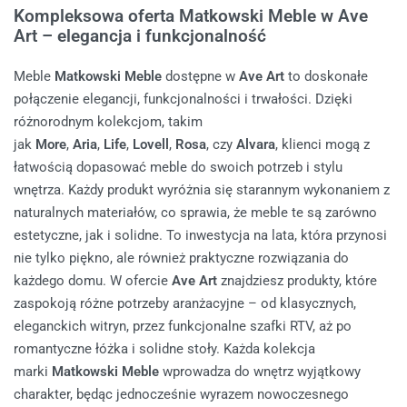
Kompleksowa oferta Matkowski Meble w Ave
Art – elegancja i funkcjonalność
Meble
Matkowski Meble
dostępne w
Ave Art
to doskonałe
połączenie elegancji, funkcjonalności i trwałości. Dzięki
różnorodnym kolekcjom, takim
jak
More
,
Aria
,
Life
,
Lovell
,
Rosa
, czy
Alvara
, klienci mogą z
łatwością dopasować meble do swoich potrzeb i stylu
wnętrza. Każdy produkt wyróżnia się starannym wykonaniem z
naturalnych materiałów, co sprawia, że meble te są zarówno
estetyczne, jak i solidne. To inwestycja na lata, która przynosi
nie tylko piękno, ale również praktyczne rozwiązania do
każdego domu. W ofercie
Ave Art
znajdziesz produkty, które
zaspokoją różne potrzeby aranżacyjne – od klasycznych,
eleganckich witryn, przez funkcjonalne szafki RTV, aż po
romantyczne łóżka i solidne stoły. Każda kolekcja
marki
Matkowski Meble
wprowadza do wnętrz wyjątkowy
charakter, będąc jednocześnie wyrazem nowoczesnego