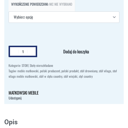
WYKOŃCZENIE POWIERZCHNI
:
NIC NIE WYBRANO
Dodaj do koszyka
Kategorie:
STOŁY
,
Stoły nierozkładane
Tagów:
meble matkowski
,
polski producent
,
polski produkt
,
stół drewniany
,
stół vilago
,
stoł
vilago meble matkowski
,
stół w stylu country
,
stół wiejski
,
styl country
MATKOWSKI MEBLE
Udostępnij
Opis