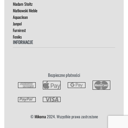
Madam Stoltz
SZAFKI I KOMODY
Matkowski Meble
Aquaclean
Janpol
Furnirest
Feniks
INFORMACJE
Regulamin
Polityka Prywatności
Zwroty
Bezpieczne płatności
Reklamacja
Płatność i Dostawa
©
Mikoma
2024. Wszystkie prawa zastrzeżone