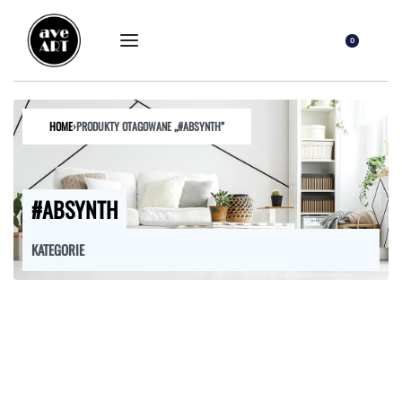
0
HOME
›
PRODUKTY OTAGOWANE „#ABSYNTH”
#ABSYNTH
KATEGORIE
FOTELE
HOKERY
KRZESŁA
ŁÓŻKA
MEBLE RTV