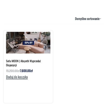
NAROŻNIKI
OUTLET
PUFY
SOFY
Domyślne sortowanie
STOLIKI
STOŁY
SZAFKI I KOMODY
-50% OFF
Sofa MOON | Absynth Wyprzedaż
Ekspozycji
15.200.00
zł
7.600.00
zł
Dodaj do koszyka