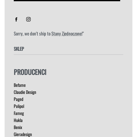
Sorry, we don't ship to
Stany Zjednoczone
!"
SKLEP
FOTELE
PRODUCENCI
HOKERY
KRZESŁA
Befame
ŁÓŻKA
Claudie Design
MEBLE RTV
Paged
NAROŻNIKI
Polipol
OUTLET
Fameg
PUFY
Hukla
SOFY
Benix
STOLIKI
Gieradesign
STOŁY