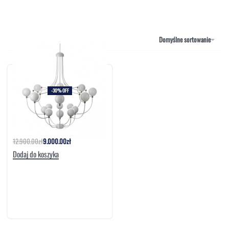
NAROŻNIKI
OUTLET
PUFY
SOFY
Domyślne sortowanie
STOLIKI
STOŁY
SZAFKI I KOMODY
-30% OFF
Żyrandol DOTS |MM Lampadari
12.900.00
zł
9.000.00
zł
Dodaj do koszyka