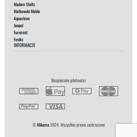
Madam Stoltz
SZAFKI I KOMODY
Matkowski Meble
Aquaclean
Janpol
Furnirest
Feniks
INFORMACJE
Regulamin
Polityka Prywatności
Zwroty
Bezpieczne płatności
Reklamacja
Płatność i Dostawa
©
Mikoma
2024. Wszystkie prawa zastrzeżone