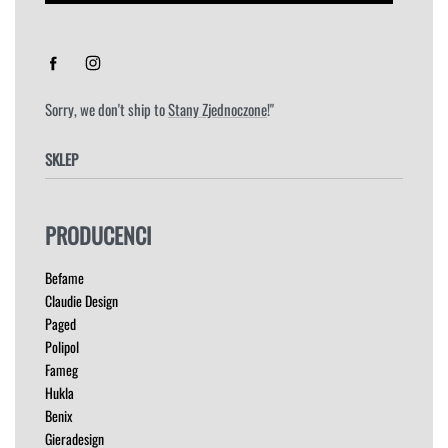
Sorry, we don't ship to
Stany Zjednoczone
!"
SKLEP
FOTELE
PRODUCENCI
HOKERY
KRZESŁA
Befame
ŁÓŻKA
Claudie Design
MEBLE RTV
Paged
NAROŻNIKI
Polipol
OUTLET
Fameg
PUFY
Hukla
SOFY
Benix
STOLIKI
Gieradesign
STOŁY