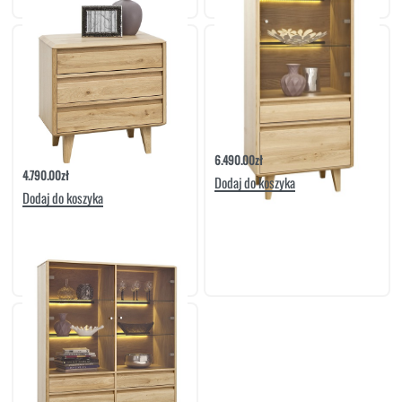
Komoda Niska Lovell 3S | Meble
Witryna 2D1S Lovell | Meble Matkowski
Matkowski
6.490.00
zł
4.790.00
zł
Dodaj do koszyka
Dodaj do koszyka