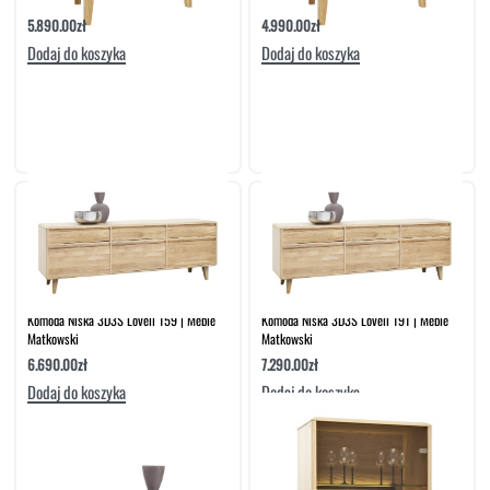
5.890.00
zł
4.990.00
zł
Dodaj do koszyka
Dodaj do koszyka
Komoda Niska 3D3S Lovell 159 | Meble
Komoda Niska 3D3S Lovell 191 | Meble
Matkowski
Matkowski
6.690.00
zł
7.290.00
zł
Dodaj do koszyka
Dodaj do koszyka