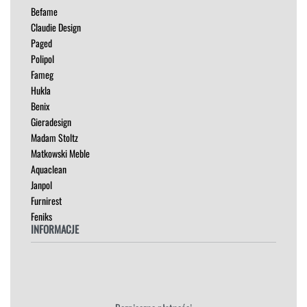
KRZESŁA
Befame
ŁÓŻKA
Claudie Design
MEBLE RTV
Paged
NAROŻNIKI
Polipol
OUTLET
Fameg
PUFY
Hukla
SOFY
Benix
STOLIKI
Gieradesign
STOŁY
Madam Stoltz
SZAFKI I KOMODY
Matkowski Meble
Aquaclean
Janpol
Furnirest
Feniks
INFORMACJE
Regulamin
Polityka Prywatności
Zwroty