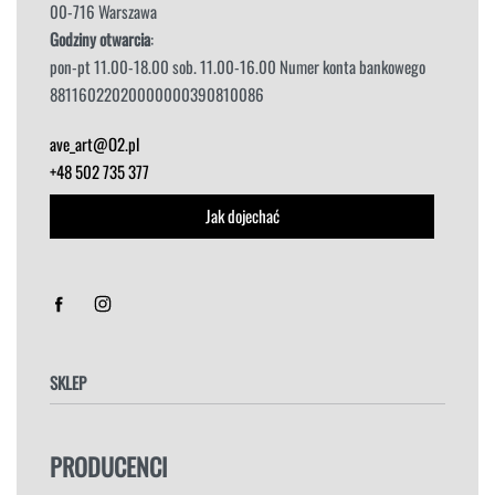
00-716 Warszawa
Godziny otwarcia
:
pon-pt 11.00-18.00 sob. 11.00-16.00 Numer konta bankowego
88116022020000000390810086
ave_art@O2.pl
+48 502 735 377
Jak dojechać
SKLEP
FOTELE
PRODUCENCI
HOKERY