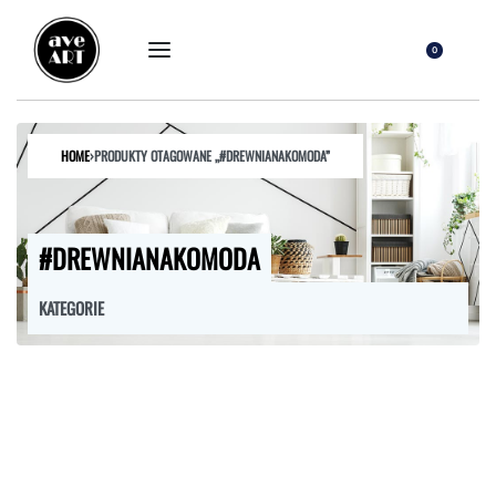
0
HOME
›
PRODUKTY OTAGOWANE „#DREWNIANAKOMODA”
#DREWNIANAKOMODA
KATEGORIE
FOTELE
HOKERY
KRZESŁA
ŁÓŻKA
MEBLE RTV