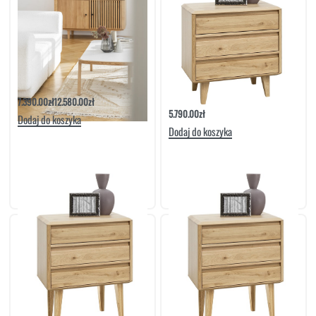
Komoda 4D More | Meble Matkowski
Komoda Duża Niska Lovell 3S | Meble
Matkowski
7.390.00
zł
12.580.00
zł
5.790.00
zł
Dodaj do koszyka
Dodaj do koszyka
Komoda Duża Wysoka Lovell 3S | Meble
Komoda Mała Wysoka Lovell 3S | Meble
Matkowski
Matkowski