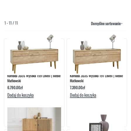
NAROŻNIKI
OUTLET
PUFY
SOFY
1
-
11
/
11
Domyślne sortowanie
STOLIKI
STOŁY
SZAFKI I KOMODY
Komoda 3D3S Wysoka 159 Lovell | Meble
Komoda 3D3S Wysoka 191 Lovell | Meble
Matkowski
Matkowski
6.790.00
zł
7.390.00
zł
Dodaj do koszyka
Dodaj do koszyka