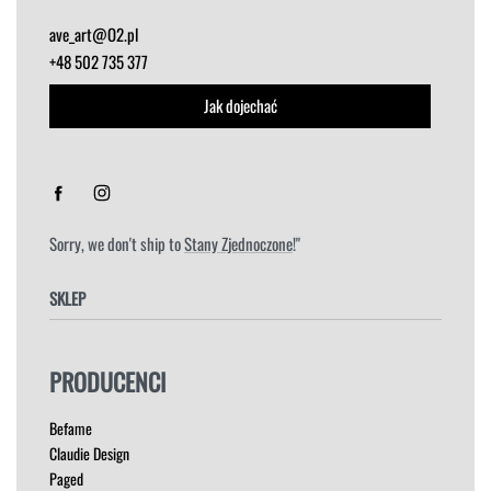
ave_art@O2.pl
+48 502 735 377
Jak dojechać
Sorry, we don't ship to
Stany Zjednoczone
!"
SKLEP
FOTELE
PRODUCENCI
HOKERY
KRZESŁA
Befame
ŁÓŻKA
Claudie Design
MEBLE RTV
Paged
NAROŻNIKI