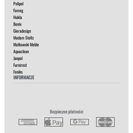
Polipol
OUTLET
Fameg
PUFY
Hukla
SOFY
Benix
STOLIKI
Gieradesign
STOŁY
Madam Stoltz
SZAFKI I KOMODY
Matkowski Meble
Aquaclean
Janpol
Furnirest
Feniks
INFORMACJE
Regulamin
Polityka Prywatności
Zwroty
Bezpieczne płatności
Reklamacja
Płatność i Dostawa