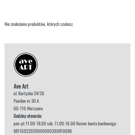
NAROŻNIKI
OUTLET
PUFY
SOFY
Nie znaleziono produktów, których szukasz.
STOLIKI
STOŁY
SZAFKI I KOMODY
Ave Art
ul. Bartycka 24/26
Pawilon nr 30 A
00-716 Warszawa
Godziny otwarcia
:
pon-pt 11.00-18.00 sob. 11.00-16.00 Numer konta bankowego
88116022020000000390810086