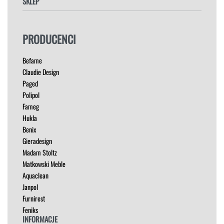
SKLEP
FOTELE
PRODUCENCI
HOKERY
KRZESŁA
Befame
ŁÓŻKA
Claudie Design
MEBLE RTV
Paged
NAROŻNIKI
Polipol
OUTLET
Fameg
PUFY
Hukla
SOFY
Benix
STOLIKI
Gieradesign
STOŁY
Madam Stoltz
SZAFKI I KOMODY
Matkowski Meble
Aquaclean
Janpol
Furnirest
Feniks