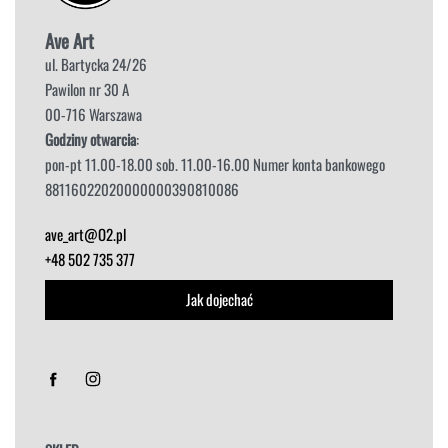
Ave Art
ul. Bartycka 24/26
Pawilon nr 30 A
00-716 Warszawa
Godziny otwarcia
:
pon-pt 11.00-18.00 sob. 11.00-16.00 Numer konta bankowego
88116022020000000390810086
ave_art@O2.pl
+48 502 735 377
Jak dojechać
Sorry, we don't ship to
Stany Zjednoczone
!"