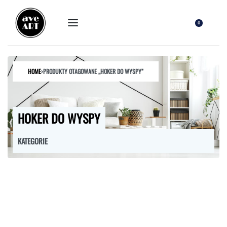
0
HOME
›
PRODUKTY OTAGOWANE „HOKER DO WYSPY”
HOKER DO WYSPY
KATEGORIE
FOTELE
HOKERY
KRZESŁA
ŁÓŻKA
MEBLE RTV