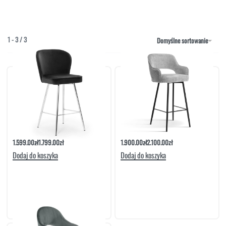
NAROŻNIKI
OUTLET
PUFY
SOFY
1
-
3
/
3
Domyślne sortowanie
STOLIKI
STOŁY
SZAFKI I KOMODY
Hoker Emy Chrom
Hoker Lucy Bis
1.599.00
zł
1.799.00
zł
1.900.00
zł
2.100.00
zł
Dodaj do koszyka
Dodaj do koszyka