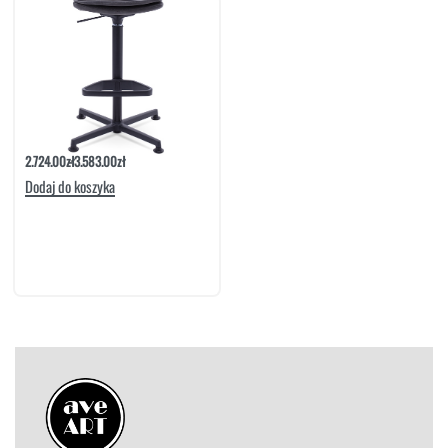
Hoker Moon Noga Metalowa Lift | Meble
Matkowski
2.724.00
zł
3.583.00
zł
Dodaj do koszyka