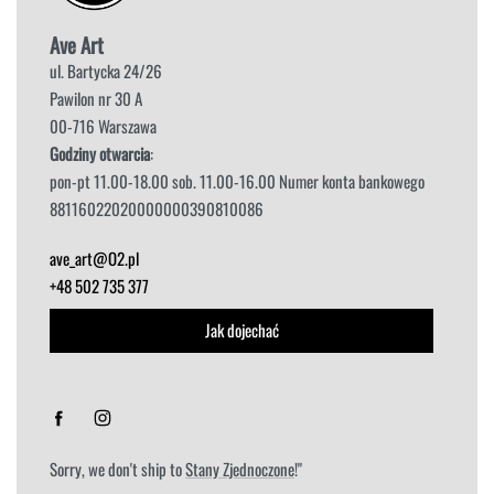
Ave Art
ul. Bartycka 24/26
Pawilon nr 30 A
00-716 Warszawa
Godziny otwarcia
:
pon-pt 11.00-18.00 sob. 11.00-16.00 Numer konta bankowego
88116022020000000390810086
ave_art@O2.pl
+48 502 735 377
Jak dojechać
Sorry, we don't ship to
Stany Zjednoczone
!"