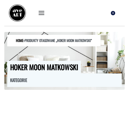
0
HOME
›
PRODUKTY OTAGOWANE „HOKER MOON MATKOWSKI”
HOKER MOON MATKOWSKI
KATEGORIE
FOTELE
HOKERY
KRZESŁA
ŁÓŻKA
MEBLE RTV