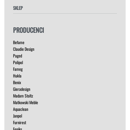
SKLEP
FOTELE
PRODUCENCI
HOKERY
KRZESŁA
Befame
ŁÓŻKA
Claudie Design
MEBLE RTV
Paged
NAROŻNIKI
Polipol
OUTLET
Fameg
PUFY
Hukla
SOFY
Benix
STOLIKI
Gieradesign
STOŁY
Madam Stoltz
SZAFKI I KOMODY
Matkowski Meble
Aquaclean
Janpol
Furnirest
Feniks