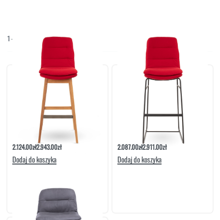
NAROŻNIKI
OUTLET
PUFY
SOFY
1
-
3
/
3
Domyślne sortowanie
STOLIKI
STOŁY
SZAFKI I KOMODY
Hoker Moon Noga Dębowa| Meble
Hoker Moon Noga Druciak| Meble
Matkowski
Matkowski
2.124.00
zł
2.943.00
zł
2.087.00
zł
2.911.00
zł
Dodaj do koszyka
Dodaj do koszyka