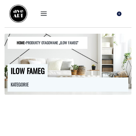
0
HOME
›
PRODUKTY OTAGOWANE „ILOW FAMEG”
ILOW FAMEG
KATEGORIE
FOTELE
HOKERY
KRZESŁA
ŁÓŻKA
MEBLE RTV