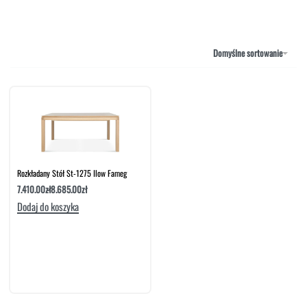
NAROŻNIKI
OUTLET
PUFY
SOFY
Domyślne sortowanie
STOLIKI
STOŁY
SZAFKI I KOMODY
Rozkładany Stół St-1275 Ilow Fameg
7.410.00
zł
8.685.00
zł
Dodaj do koszyka