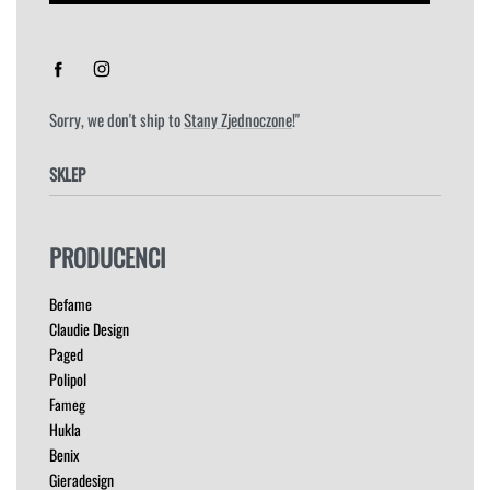
Sorry, we don't ship to
Stany Zjednoczone
!"
SKLEP
FOTELE
PRODUCENCI
HOKERY
KRZESŁA
Befame
ŁÓŻKA
Claudie Design
MEBLE RTV
Paged
NAROŻNIKI
Polipol
OUTLET
Fameg
PUFY
Hukla
SOFY
Benix
STOLIKI
Gieradesign
STOŁY