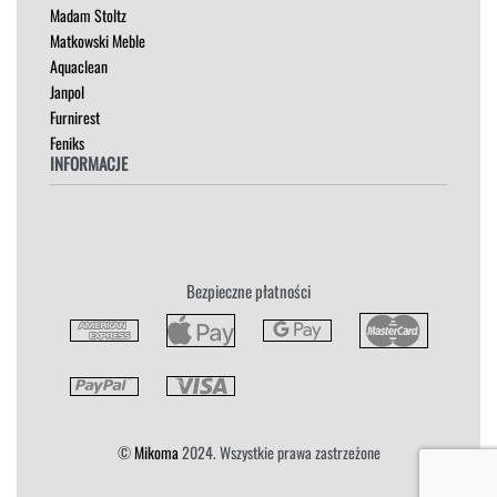
Madam Stoltz
SZAFKI I KOMODY
Matkowski Meble
Aquaclean
Janpol
Furnirest
Feniks
INFORMACJE
Regulamin
Polityka Prywatności
Zwroty
Bezpieczne płatności
Reklamacja
Płatność i Dostawa
©
Mikoma
2024. Wszystkie prawa zastrzeżone