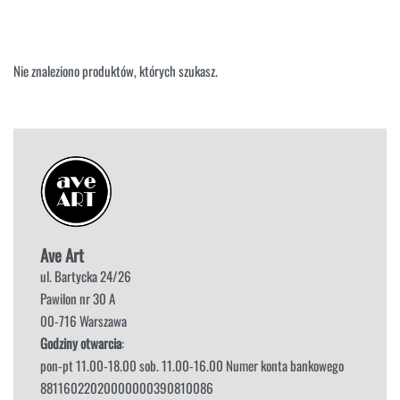
NAROŻNIKI
OUTLET
PUFY
SOFY
Nie znaleziono produktów, których szukasz.
STOLIKI
STOŁY
SZAFKI I KOMODY
Ave Art
ul. Bartycka 24/26
Pawilon nr 30 A
00-716 Warszawa
Godziny otwarcia
:
pon-pt 11.00-18.00 sob. 11.00-16.00 Numer konta bankowego
88116022020000000390810086