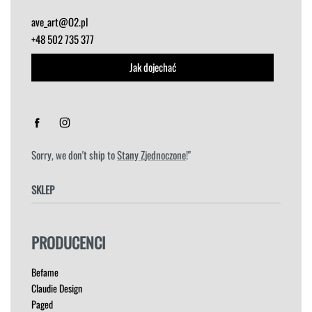
ave_art@O2.pl
+48 502 735 377
Jak dojechać
Sorry, we don't ship to
Stany Zjednoczone
!"
SKLEP
FOTELE
PRODUCENCI
HOKERY
KRZESŁA
Befame
ŁÓŻKA
Claudie Design
MEBLE RTV
Paged
NAROŻNIKI