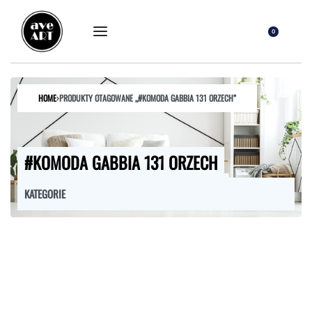
0
HOME
›
PRODUKTY OTAGOWANE „#KOMODA GABBIA 131 ORZECH”
#KOMODA GABBIA 131 ORZECH
KATEGORIE
FOTELE
HOKERY
KRZESŁA
ŁÓŻKA
MEBLE RTV