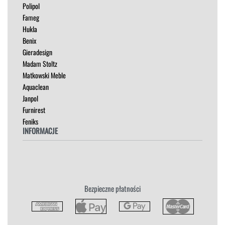
Polipol
OUTLET
Fameg
PUFY
Hukla
SOFY
Benix
STOLIKI
Gieradesign
STOŁY
Madam Stoltz
SZAFKI I KOMODY
Matkowski Meble
Aquaclean
Janpol
Furnirest
Feniks
INFORMACJE
Regulamin
Polityka Prywatności
Zwroty
Bezpieczne płatności
Reklamacja
Płatność i Dostawa