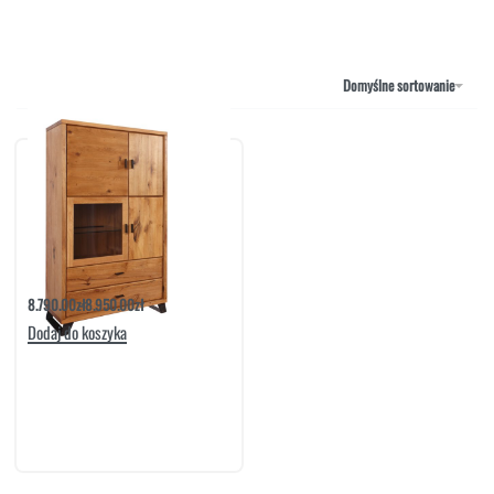
NAROŻNIKI
OUTLET
PUFY
SOFY
Domyślne sortowanie
STOLIKI
STOŁY
SZAFKI I KOMODY
Komoda Life 23 | Meble Matkowski
8.790.00
zł
8.950.00
zł
Dodaj do koszyka