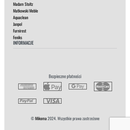
Madam Stoltz
SZAFKI I KOMODY
Matkowski Meble
Aquaclean
Janpol
Furnirest
Feniks
INFORMACJE
Regulamin
Polityka Prywatności
Zwroty
Bezpieczne płatności
Reklamacja
Płatność i Dostawa
©
Mikoma
2024. Wszystkie prawa zastrzeżone