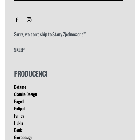
Sorry, we don't ship to
Stany Zjednoczone
!"
SKLEP
FOTELE
PRODUCENCI
HOKERY
KRZESŁA
Befame
ŁÓŻKA
Claudie Design
MEBLE RTV
Paged
NAROŻNIKI
Polipol
OUTLET
Fameg
PUFY
Hukla
SOFY
Benix
STOLIKI
Gieradesign
STOŁY