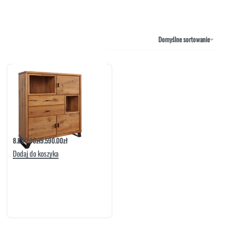
NAROŻNIKI
OUTLET
PUFY
SOFY
Domyślne sortowanie
STOLIKI
STOŁY
SZAFKI I KOMODY
Komoda Life19 | Meble Matkowski
8.890.00
zł
9.590.00
zł
Dodaj do koszyka