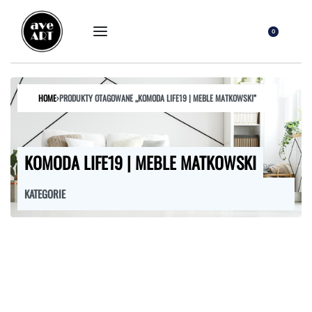
0
HOME
›
PRODUKTY OTAGOWANE „KOMODA LIFE19 | MEBLE MATKOWSKI”
KOMODA LIFE19 | MEBLE MATKOWSKI
KATEGORIE
FOTELE
HOKERY
KRZESŁA
ŁÓŻKA
MEBLE RTV