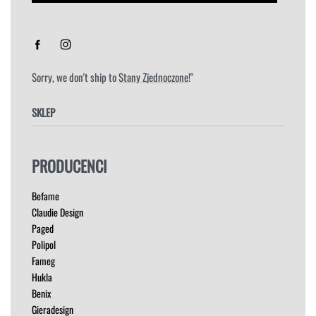
Sorry, we don't ship to
Stany Zjednoczone
!"
SKLEP
FOTELE
PRODUCENCI
HOKERY
KRZESŁA
Befame
ŁÓŻKA
Claudie Design
MEBLE RTV
Paged
NAROŻNIKI
Polipol
OUTLET
Fameg
PUFY
Hukla
SOFY
Benix
STOLIKI
Gieradesign
STOŁY