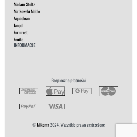
Madam Stoltz
SZAFKI I KOMODY
Matkowski Meble
Aquaclean
Janpol
Furnirest
Feniks
INFORMACJE
Regulamin
Polityka Prywatności
Zwroty
Bezpieczne płatności
Reklamacja
Płatność i Dostawa
©
Mikoma
2024. Wszystkie prawa zastrzeżone