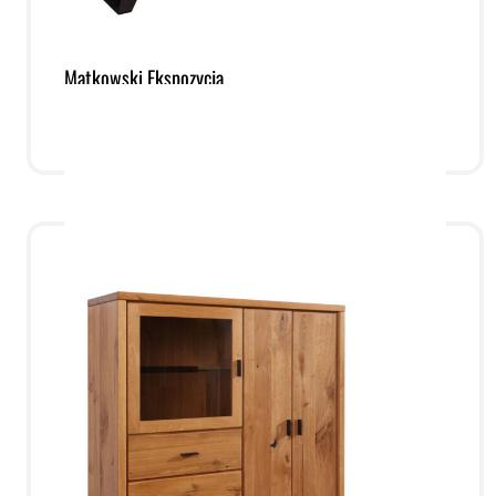
Komoda Life 10 Z Oświetleniem Led | Meble
Matkowski Ekspozycja
9.900.00
zł
7.700.00
zł
Dodaj do koszyka
Podgląd