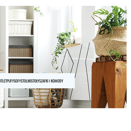
UTLET
PUFY
SOFY
STOLIKI
STOŁY
SZAFKI I KOMODY