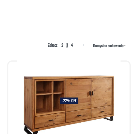
Zobacz
2
3
4
Domyślne sortowanie
-22% OFF