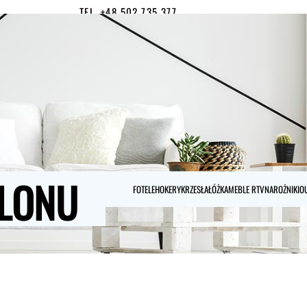
TEL. +48 502 735 377
MOJE KONTO
0
LONU
FOTELE
HOKERY
KRZESŁA
ŁÓŻKA
MEBLE RTV
NAROŻNIKI
O