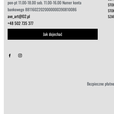
pon-pt 11.00-18.00 sob. 11.00-16.00 Numer konta
STOL
bankowego 88116022020000000390810086
STO
ave_art@O2.pl
SZA
+48 502 735 377
Jak dojechać
Sorry, we don't ship to
Stany Zjednoczone
!"
Bezpieczne płatno