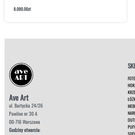
8.090.00
zł
Dodaj do koszyka
Podgląd
SK
FOT
HOK
KRZ
Ave Art
ŁÓŻ
ul. Bartycka 24/26
MEB
NAR
Pawilon nr 30 A
OUT
00-716 Warszawa
PUF
Godziny otwarcia
:
SOF