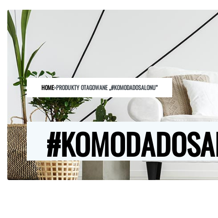
HOME
SKLEP
O NAS
ARCHITEKCI
KONTAKT
HOME
›
PRODUKTY OTAGOWANE „#KOMODADOSALONU”
#KOMODADOSA