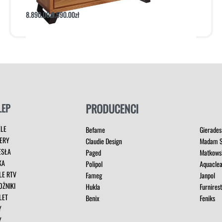
8.890.00
zł
9.590.00
zł
Dodaj do koszyka
Podgląd
LEP
PRODUCENCI
ELE
Befame
Gierades
ERY
Claudie Design
Madam S
ESŁA
Paged
Matkows
KA
Polipol
Aquacle
LE RTV
Fameg
Janpol
OŻNIKI
Hukla
Furnires
LET
Benix
Feniks
Y
Y