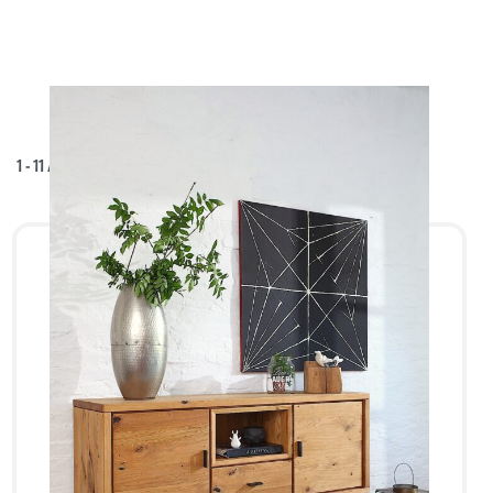
1
-
11
/
11