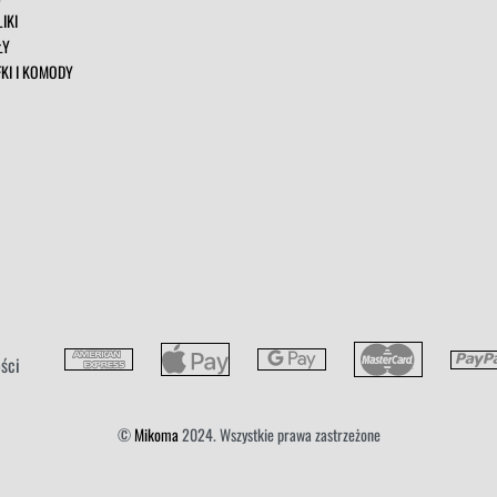
IKI
ŁY
FKI I KOMODY
ści
©
Mikoma
2024. Wszystkie prawa zastrzeżone