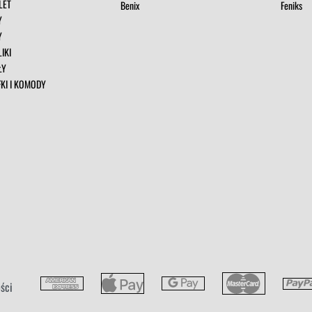
LET
Benix
Feniks
Y
Y
IKI
ŁY
FKI I KOMODY
ści