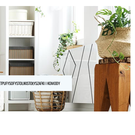
ET
PUFY
SOFY
STOLIKI
STOŁY
SZAFKI I KOMODY