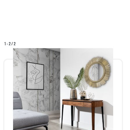
1
-
2
/
2