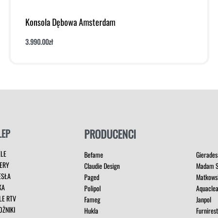
Konsola Dębowa Amsterdam
3.990.00
zł
Dodaj do koszyka
Podgląd
LEP
PRODUCENCI
ELE
Befame
Gierades
ERY
Claudie Design
Madam S
ESŁA
Paged
Matkows
KA
Polipol
Aquacle
LE RTV
Fameg
Janpol
OŻNIKI
Hukla
Furnires