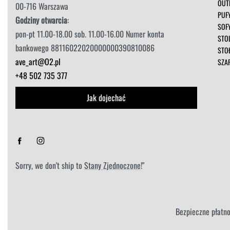
OUT
00-716 Warszawa
PUF
Godziny otwarcia
:
SOF
pon-pt 11.00-18.00 sob. 11.00-16.00 Numer konta
STOL
bankowego 88116022020000000390810086
STO
ave_art@O2.pl
SZA
+48 502 735 377
Jak dojechać
Sorry, we don't ship to
Stany Zjednoczone
!"
Bezpieczne płatno