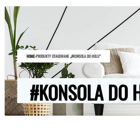
HOME
SKLEP
O NAS
ARCHITEKCI
KONTAKT
HOME
›
PRODUKTY OTAGOWANE „#KONSOLA DO HOLU”
#KONSOLA DO 