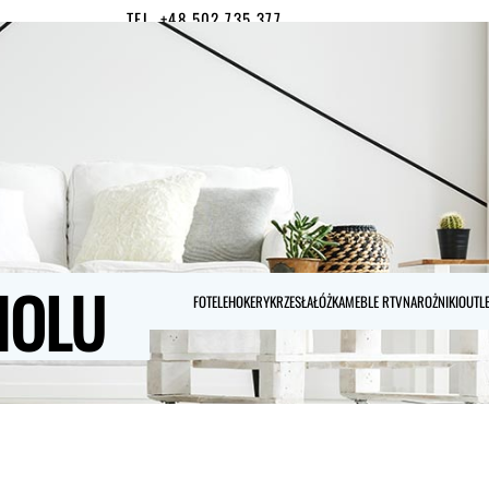
TEL. +48 502 735 377
MOJE KONTO
0
HOLU
FOTELE
HOKERY
KRZESŁA
ŁÓŻKA
MEBLE RTV
NAROŻNIKI
OUTL