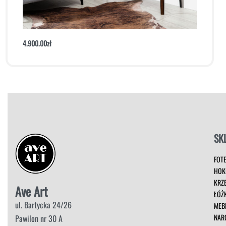
Konsola Wood Diamond
4.900.00
zł
Dodaj do koszyka
Podgląd
SK
FOT
HOK
KRZ
Ave Art
ŁÓŻ
ul. Bartycka 24/26
MEB
NAR
Pawilon nr 30 A