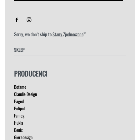
Sorry, we don't ship to
Stany Zjednoczone
!"
SKLEP
FOTELE
PRODUCENCI
HOKERY
KRZESŁA
Befame
ŁÓŻKA
Claudie Design
MEBLE RTV
Paged
NAROŻNIKI
Polipol
OUTLET
Fameg
PUFY
Hukla
SOFY
Benix
STOLIKI
Gieradesign
STOŁY