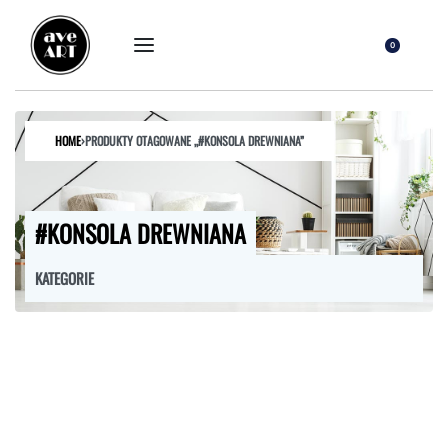
0
HOME
›
PRODUKTY OTAGOWANE „#KONSOLA DREWNIANA”
#KONSOLA DREWNIANA
KATEGORIE
FOTELE
HOKERY
KRZESŁA
ŁÓŻKA
MEBLE RTV