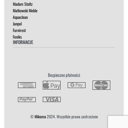
Madam Stoltz
SZAFKI I KOMODY
Matkowski Meble
Aquaclean
Janpol
Furnirest
Feniks
INFORMACJE
Regulamin
Polityka Prywatności
Zwroty
Bezpieczne płatności
Reklamacja
Płatność i Dostawa
©
Mikoma
2024. Wszystkie prawa zastrzeżone