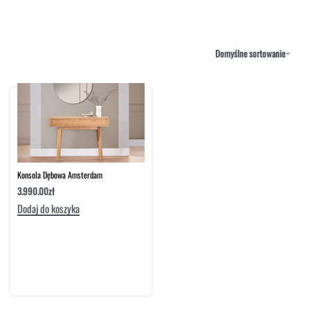
NAROŻNIKI
OUTLET
PUFY
SOFY
Domyślne sortowanie
STOLIKI
STOŁY
SZAFKI I KOMODY
Konsola Dębowa Amsterdam
3.990.00
zł
Dodaj do koszyka