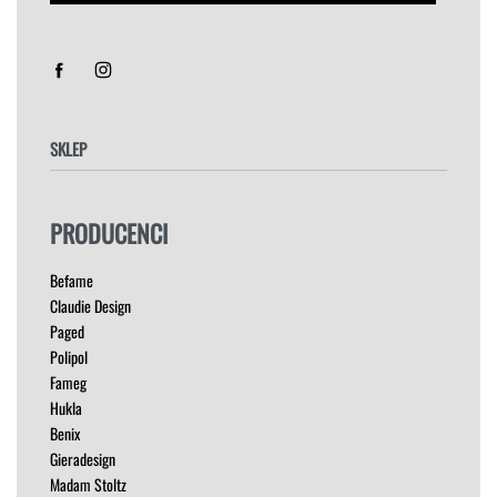
Sorry, we don't ship to
Stany Zjednoczone
!"
SKLEP
FOTELE
PRODUCENCI
HOKERY
KRZESŁA
Befame
ŁÓŻKA
Claudie Design
MEBLE RTV
Paged
NAROŻNIKI
Polipol
OUTLET
Fameg
PUFY
Hukla
SOFY
Benix
STOLIKI
Gieradesign
STOŁY