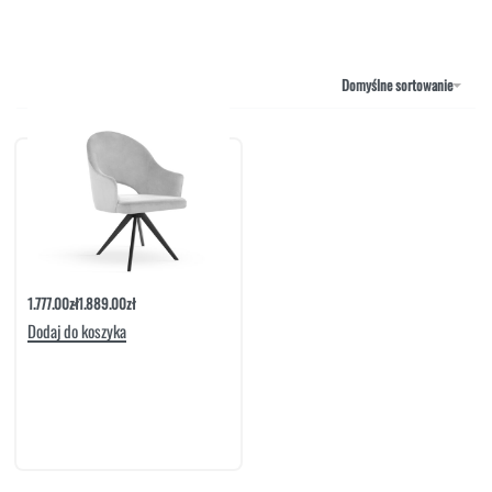
NAROŻNIKI
OUTLET
PUFY
SOFY
Domyślne sortowanie
STOLIKI
STOŁY
SZAFKI I KOMODY
Krzesło Lucy Black Twist
1.777.00
zł
1.889.00
zł
Dodaj do koszyka