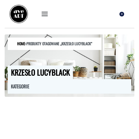
0
HOME
›
PRODUKTY OTAGOWANE „KRZESŁO LUCYBLACK”
KRZESŁO LUCYBLACK
KATEGORIE
FOTELE
HOKERY
KRZESŁA
ŁÓŻKA
MEBLE RTV