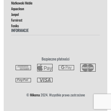
Madam Stoltz
SZAFKI I KOMODY
Matkowski Meble
Aquaclean
Janpol
Furnirest
Feniks
INFORMACJE
Regulamin
Polityka Prywatności
Zwroty
Bezpieczne płatności
Reklamacja
Płatność i Dostawa
©
Mikoma
2024. Wszystkie prawa zastrzeżone