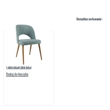
NAROŻNIKI
OUTLET
PUFY
SOFY
Domyślne sortowanie
STOLIKI
STOŁY
SZAFKI I KOMODY
Krzesło Lust Tapicerowane Nogi Dębowe
1.499.00
zł
1.599.00
zł
Dodaj do koszyka