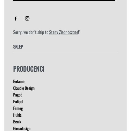
Sorry, we don't ship to
Stany Zjednoczone
!"
SKLEP
FOTELE
PRODUCENCI
HOKERY
KRZESŁA
Befame
ŁÓŻKA
Claudie Design
MEBLE RTV
Paged
NAROŻNIKI
Polipol
OUTLET
Fameg
PUFY
Hukla
SOFY
Benix
STOLIKI
Gieradesign
STOŁY