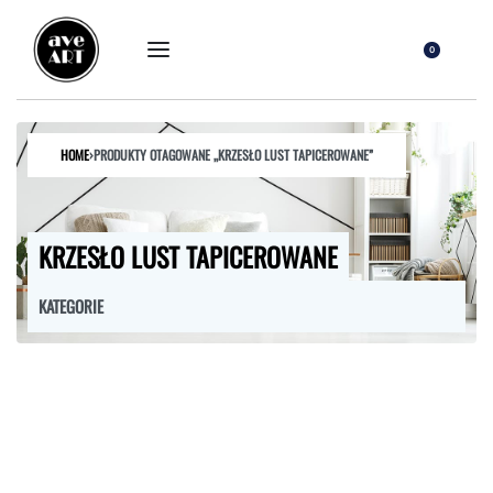
0
HOME
›
PRODUKTY OTAGOWANE „KRZESŁO LUST TAPICEROWANE”
KRZESŁO LUST TAPICEROWANE
KATEGORIE
FOTELE
HOKERY
KRZESŁA
ŁÓŻKA
MEBLE RTV