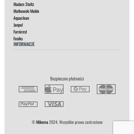
Madam Stoltz
SZAFKI I KOMODY
Matkowski Meble
Aquaclean
Janpol
Furnirest
Feniks
INFORMACJE
Regulamin
Polityka Prywatności
Zwroty
Bezpieczne płatności
Reklamacja
Płatność i Dostawa
©
Mikoma
2024. Wszystkie prawa zastrzeżone