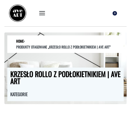
0
HOME
›
PRODUKTY OTAGOWANE „KRZESŁO ROLLO Z PODŁOKIETNIKIEM | AVE ART”
KRZESŁO ROLLO Z PODŁOKIETNIKIEM | AVE
ART
KATEGORIE
FOTELE
HOKERY
KRZESŁA
ŁÓŻKA