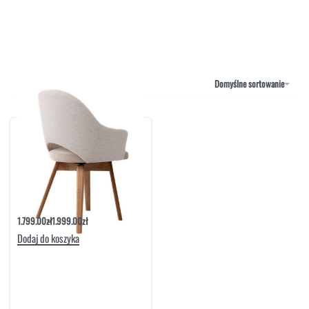
MEBLE RTV
NAROŻNIKI
OUTLET
PUFY
SOFY
Domyślne sortowanie
STOLIKI
STOŁY
SZAFKI I KOMODY
Krzesło Rollo Z Podłokietnikiem | Ave Art
1.799.00
zł
1.999.00
zł
Dodaj do koszyka