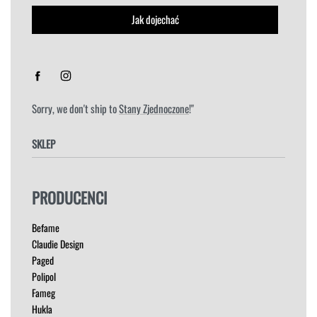
Jak dojechać
Sorry, we don't ship to
Stany Zjednoczone
!"
SKLEP
FOTELE
PRODUCENCI
HOKERY
KRZESŁA
Befame
ŁÓŻKA
Claudie Design
MEBLE RTV
Paged
NAROŻNIKI
Polipol
OUTLET
Fameg
PUFY
Hukla
SOFY