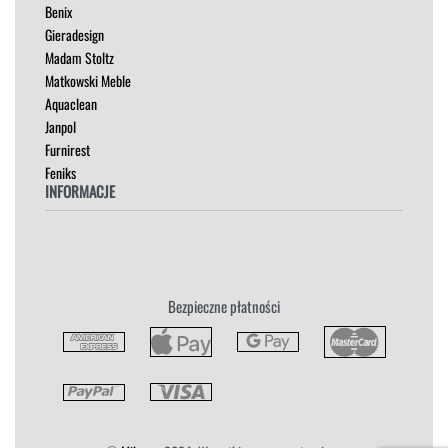
Benix
STOLIKI
Gieradesign
STOŁY
Madam Stoltz
SZAFKI I KOMODY
Matkowski Meble
Aquaclean
Janpol
Furnirest
Feniks
INFORMACJE
Regulamin
Polityka Prywatności
Zwroty
Bezpieczne płatności
Reklamacja
Płatność i Dostawa