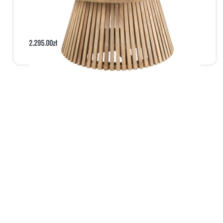
Stolik Vincent Mango M
2.295.00
zł
Dodaj do koszyka
Podgląd