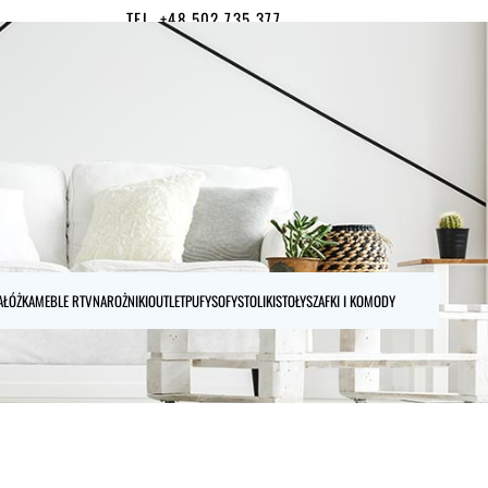
TEL. +48 502 735 377
MOJE KONTO
0
A
ŁÓŻKA
MEBLE RTV
NAROŻNIKI
OUTLET
PUFY
SOFY
STOLIKI
STOŁY
SZAFKI I KOMODY