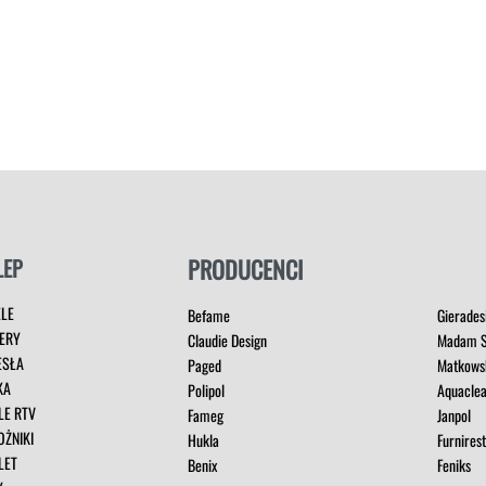
LEP
PRODUCENCI
ELE
Befame
Gierades
ERY
Claudie Design
Madam S
ESŁA
Paged
Matkows
KA
Polipol
Aquacle
LE RTV
Fameg
Janpol
OŻNIKI
Hukla
Furnires
LET
Benix
Feniks