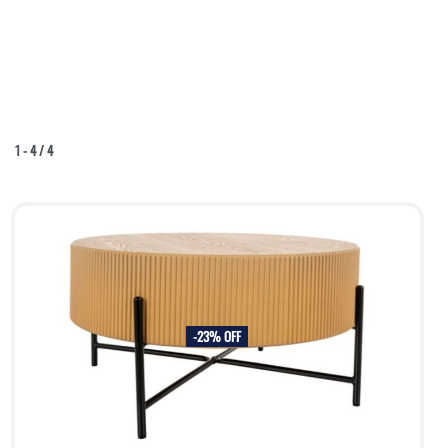
1
-
4
/
4
-23% OFF