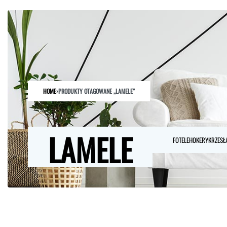
HOME
SKLEP
O NAS
ARCHITEKCI
KONTAKT
HOME
›
PRODUKTY OTAGOWANE „LAMELE”
LAMELE
FOTELE
HOKERY
KRZESŁ