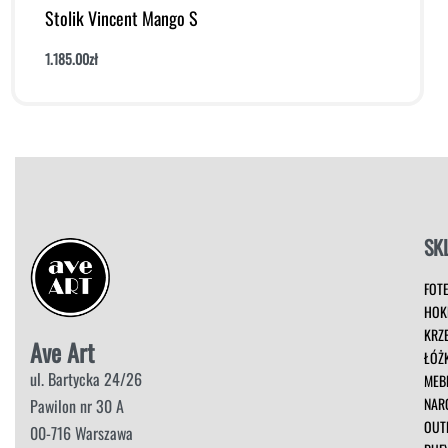
Stolik Vincent Mango S
1.185.00
zł
Dodaj do koszyka
Podgląd
SK
FOT
HOK
KRZ
Ave Art
ŁÓŻ
ul. Bartycka 24/26
MEB
NAR
Pawilon nr 30 A
OUT
00-716 Warszawa