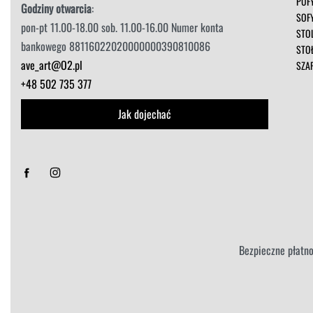
PUF
Godziny otwarcia
:
SOF
pon-pt 11.00-18.00 sob. 11.00-16.00 Numer konta
STOL
bankowego 88116022020000000390810086
STO
ave_art@O2.pl
SZA
+48 502 735 377
Jak dojechać
Sorry, we don't ship to
Stany Zjednoczone
!"
Bezpieczne płatno