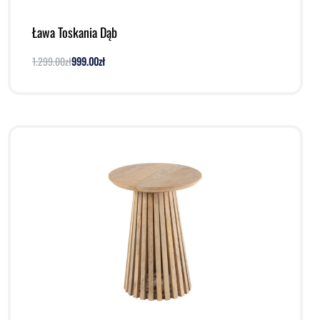
Ława Toskania Dąb
1.299.00
zł
999.00
zł
Dodaj do koszyka
Podgląd