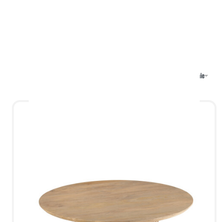
Zobacz
2
3
4
Domyślne sortowanie