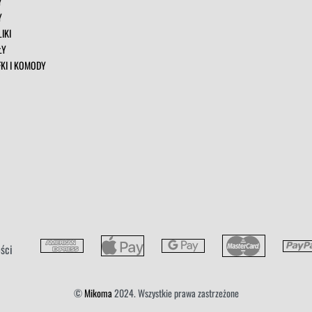
Y
Y
IKI
ŁY
FKI I KOMODY
ści
©
Mikoma
2024. Wszystkie prawa zastrzeżone