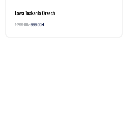
Ława Toskania Orzech
1.299.00
zł
999.00
zł
Dodaj do koszyka
Podgląd