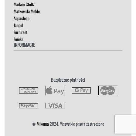
Madam Stoltz
SZAFKI I KOMODY
Matkowski Meble
Aquaclean
Janpol
Furnirest
Feniks
INFORMACJE
Regulamin
Polityka Prywatności
Zwroty
Bezpieczne płatności
Reklamacja
Płatność i Dostawa
©
Mikoma
2024. Wszystkie prawa zastrzeżone