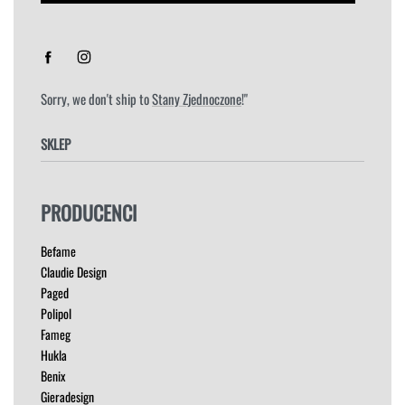
Sorry, we don't ship to
Stany Zjednoczone
!"
SKLEP
FOTELE
PRODUCENCI
HOKERY
KRZESŁA
Befame
ŁÓŻKA
Claudie Design
MEBLE RTV
Paged
NAROŻNIKI
Polipol
OUTLET
Fameg
PUFY
Hukla
SOFY
Benix
STOLIKI
Gieradesign
STOŁY