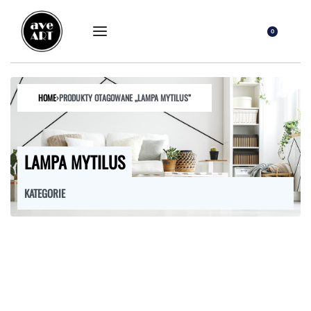
0
HOME
›
PRODUKTY OTAGOWANE „LAMPA MYTILUS”
LAMPA MYTILUS
KATEGORIE
FOTELE
HOKERY
KRZESŁA
ŁÓŻKA
MEBLE RTV