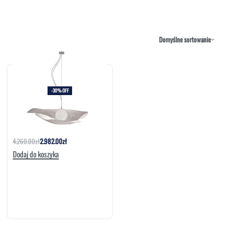
NAROŻNIKI
OUTLET
PUFY
SOFY
Domyślne sortowanie
STOLIKI
STOŁY
SZAFKI I KOMODY
-30% OFF
Lampa Mytilus |Arturo Alvarez
4.260.00
zł
2.982.00
zł
Dodaj do koszyka