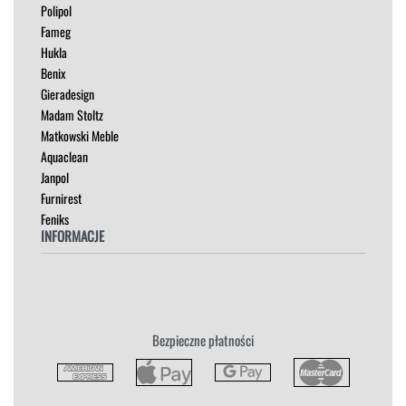
Polipol
OUTLET
Fameg
PUFY
Hukla
SOFY
Benix
STOLIKI
Gieradesign
STOŁY
Madam Stoltz
SZAFKI I KOMODY
Matkowski Meble
Aquaclean
Janpol
Furnirest
Feniks
INFORMACJE
Regulamin
Polityka Prywatności
Zwroty
Bezpieczne płatności
Reklamacja
Płatność i Dostawa