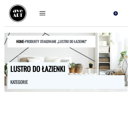
0
HOME
›
PRODUKTY OTAGOWANE „LUSTRO DO ŁAZIENKI”
LUSTRO DO ŁAZIENKI
KATEGORIE
FOTELE
HOKERY
KRZESŁA
ŁÓŻKA
MEBLE RTV