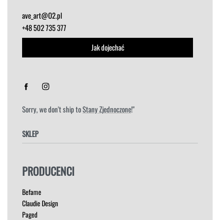
ave_art@O2.pl
+48 502 735 377
Jak dojechać
Sorry, we don't ship to
Stany Zjednoczone
!"
SKLEP
FOTELE
PRODUCENCI
HOKERY
KRZESŁA
Befame
ŁÓŻKA
Claudie Design
MEBLE RTV
Paged
NAROŻNIKI