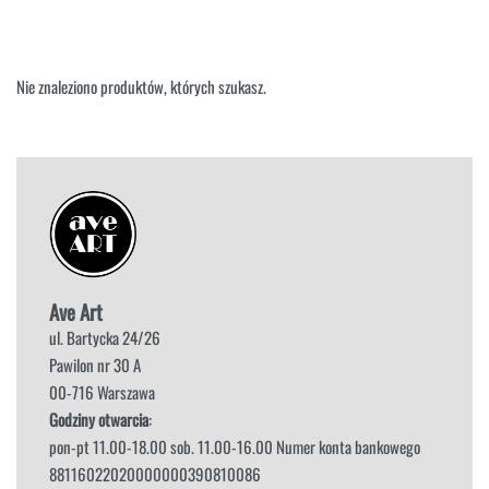
NAROŻNIKI
OUTLET
PUFY
SOFY
Nie znaleziono produktów, których szukasz.
STOLIKI
STOŁY
SZAFKI I KOMODY
Ave Art
ul. Bartycka 24/26
Pawilon nr 30 A
00-716 Warszawa
Godziny otwarcia
:
pon-pt 11.00-18.00 sob. 11.00-16.00 Numer konta bankowego
88116022020000000390810086