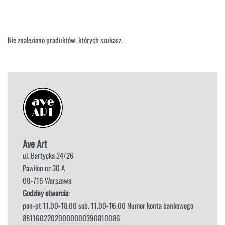
NAROŻNIKI
OUTLET
PUFY
SOFY
Nie znaleziono produktów, których szukasz.
STOLIKI
STOŁY
SZAFKI I KOMODY
Ave Art
ul. Bartycka 24/26
Pawilon nr 30 A
00-716 Warszawa
Godziny otwarcia
:
pon-pt 11.00-18.00 sob. 11.00-16.00 Numer konta bankowego
88116022020000000390810086