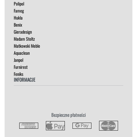
Polipol
OUTLET
Fameg
PUFY
Hukla
SOFY
Benix
STOLIKI
Gieradesign
STOŁY
Madam Stoltz
SZAFKI I KOMODY
Matkowski Meble
Aquaclean
Janpol
Furnirest
Feniks
INFORMACJE
Regulamin
Polityka Prywatności
Zwroty
Bezpieczne płatności
Reklamacja
Płatność i Dostawa