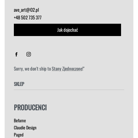
ave_art@O2.pl
+48 502 735 377
Jak dojechać
Sorry, we don't ship to
Stany Zjednoczone
!"
SKLEP
FOTELE
PRODUCENCI
HOKERY
KRZESŁA
Befame
ŁÓŻKA
Claudie Design
MEBLE RTV
Paged
NAROŻNIKI