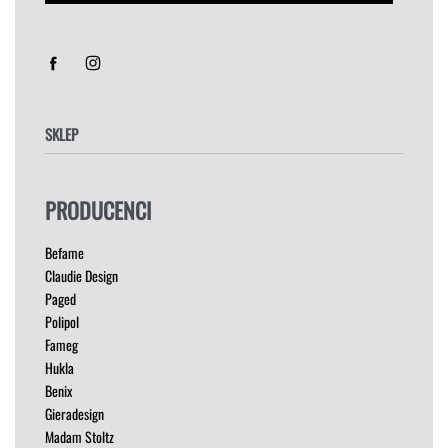
Sorry, we don't ship to
Stany Zjednoczone
!"
SKLEP
FOTELE
PRODUCENCI
HOKERY
KRZESŁA
Befame
ŁÓŻKA
Claudie Design
MEBLE RTV
Paged
NAROŻNIKI
Polipol
OUTLET
Fameg
PUFY
Hukla
SOFY
Benix
STOLIKI
Gieradesign
STOŁY