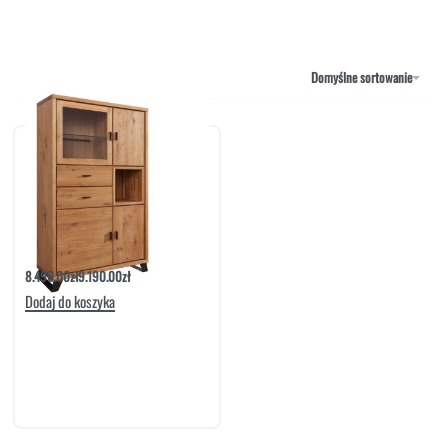
NAROŻNIKI
OUTLET
PUFY
SOFY
Domyślne sortowanie
STOLIKI
STOŁY
SZAFKI I KOMODY
Komoda Life 24 | Meble Matkowski
8.490.00
zł
9.190.00
zł
Dodaj do koszyka