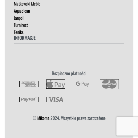
Madam Stoltz
SZAFKI I KOMODY
Matkowski Meble
Aquaclean
Janpol
Furnirest
Feniks
INFORMACJE
Regulamin
Polityka Prywatności
Zwroty
Bezpieczne płatności
Reklamacja
Płatność i Dostawa
©
Mikoma
2024. Wszystkie prawa zastrzeżone