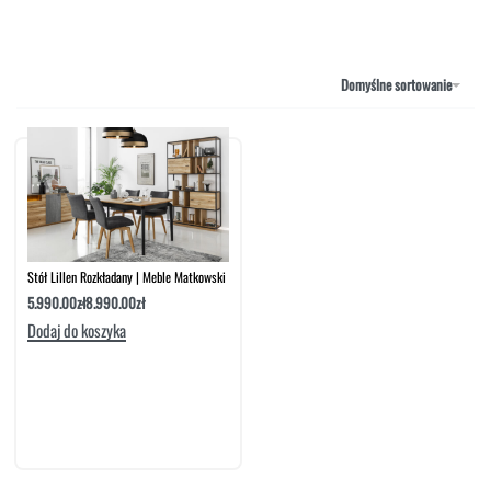
NAROŻNIKI
OUTLET
PUFY
SOFY
Domyślne sortowanie
STOLIKI
STOŁY
SZAFKI I KOMODY
Stół Lillen Rozkładany | Meble Matkowski
5.990.00
zł
8.990.00
zł
Dodaj do koszyka