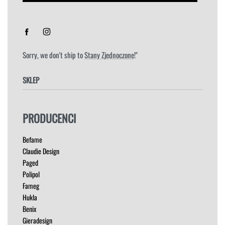
Sorry, we don't ship to
Stany Zjednoczone
!"
SKLEP
FOTELE
PRODUCENCI
HOKERY
KRZESŁA
Befame
ŁÓŻKA
Claudie Design
MEBLE RTV
Paged
NAROŻNIKI
Polipol
OUTLET
Fameg
PUFY
Hukla
SOFY
Benix
STOLIKI
Gieradesign
STOŁY