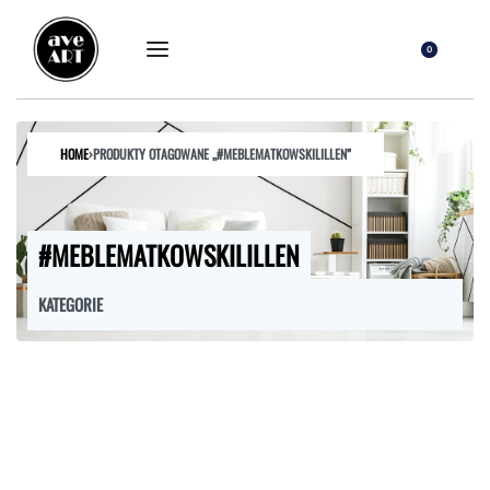
0
HOME
›
PRODUKTY OTAGOWANE „#MEBLEMATKOWSKILILLEN”
#MEBLEMATKOWSKILILLEN
KATEGORIE
FOTELE
HOKERY
KRZESŁA
ŁÓŻKA
MEBLE RTV