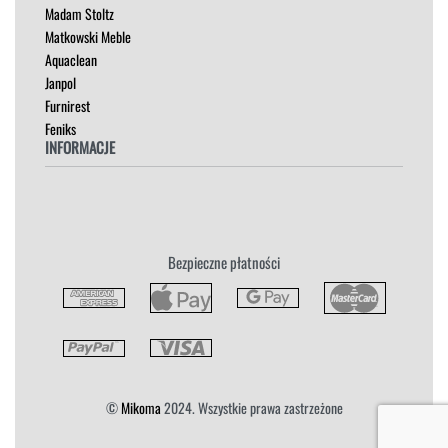
Madam Stoltz
SZAFKI I KOMODY
Matkowski Meble
Aquaclean
Janpol
Furnirest
Feniks
INFORMACJE
Regulamin
Polityka Prywatności
Zwroty
Bezpieczne płatności
Reklamacja
Płatność i Dostawa
©
Mikoma
2024. Wszystkie prawa zastrzeżone