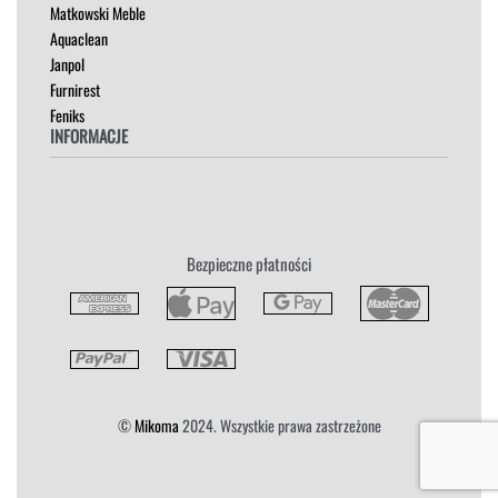
Madam Stoltz
SZAFKI I KOMODY
Matkowski Meble
Aquaclean
Janpol
Furnirest
Feniks
INFORMACJE
Regulamin
Polityka Prywatności
Zwroty
Bezpieczne płatności
Reklamacja
Płatność i Dostawa
©
Mikoma
2024. Wszystkie prawa zastrzeżone