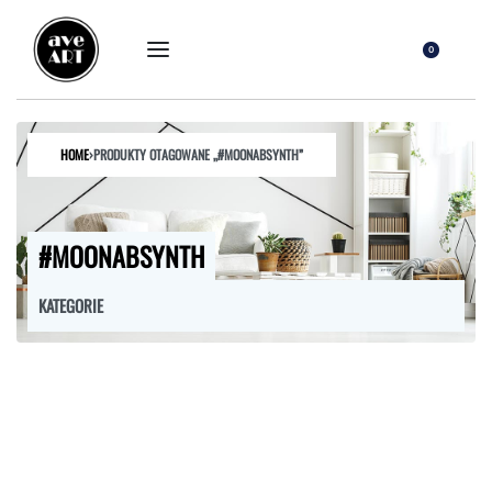
0
HOME
›
PRODUKTY OTAGOWANE „#MOONABSYNTH”
#MOONABSYNTH
KATEGORIE
FOTELE
HOKERY
KRZESŁA
ŁÓŻKA
MEBLE RTV