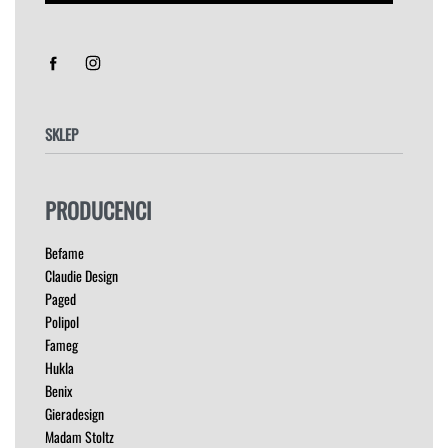
Sorry, we don't ship to
Stany Zjednoczone
!"
SKLEP
FOTELE
PRODUCENCI
HOKERY
KRZESŁA
Befame
ŁÓŻKA
Claudie Design
MEBLE RTV
Paged
NAROŻNIKI
Polipol
OUTLET
Fameg
PUFY
Hukla
SOFY
Benix
STOLIKI
Gieradesign
STOŁY