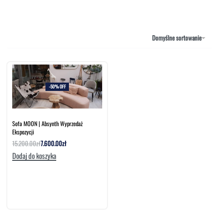
NAROŻNIKI
OUTLET
PUFY
SOFY
Domyślne sortowanie
STOLIKI
STOŁY
SZAFKI I KOMODY
-50% OFF
Sofa MOON | Absynth Wyprzedaż
Ekspozycji
15.200.00
zł
7.600.00
zł
Dodaj do koszyka