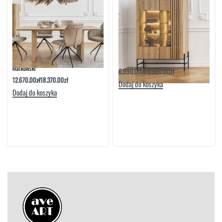
Stół Dębowy Rozkładany More | Meble
Witryna 2D More | Meble Matkowski
Matkowski
6.990.00
zł
10.580.00
zł
12.670.00
zł
18.370.00
zł
Dodaj do koszyka
Dodaj do koszyka