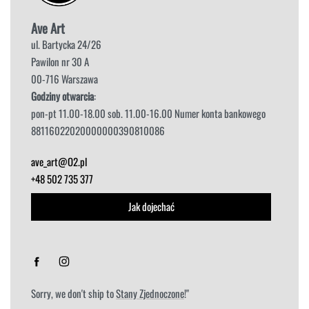
Ave Art
ul. Bartycka 24/26
Pawilon nr 30 A
00-716 Warszawa
Godziny otwarcia
:
pon-pt 11.00-18.00 sob. 11.00-16.00 Numer konta bankowego
88116022020000000390810086
ave_art@O2.pl
+48 502 735 377
Jak dojechać
Sorry, we don't ship to
Stany Zjednoczone
!"