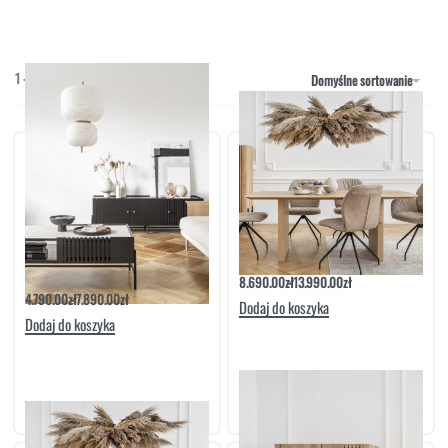
NAROŻNIKI
OUTLET
PUFY
SOFY
1
-
4
/
4
Domyślne sortowanie
STOLIKI
STOŁY
SZAFKI I KOMODY
Stolik Kawowy Dębowy 1 S More | Meble
Stół Dębowy More | Meble Matkowski
Matkowski
8.690.00
zł
13.990.00
zł
4.790.00
zł
7.890.00
zł
Dodaj do koszyka
Dodaj do koszyka