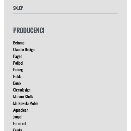
SKLEP
FOTELE
PRODUCENCI
HOKERY
KRZESŁA
Befame
ŁÓŻKA
Claudie Design
MEBLE RTV
Paged
NAROŻNIKI
Polipol
OUTLET
Fameg
PUFY
Hukla
SOFY
Benix
STOLIKI
Gieradesign
STOŁY
Madam Stoltz
SZAFKI I KOMODY
Matkowski Meble
Aquaclean
Janpol
Furnirest
Feniks