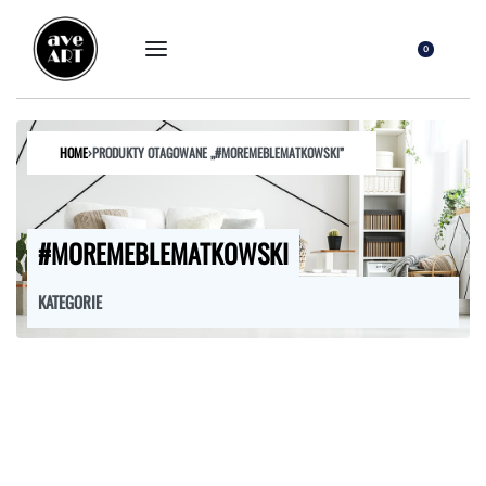
0
HOME
›
PRODUKTY OTAGOWANE „#MOREMEBLEMATKOWSKI”
#MOREMEBLEMATKOWSKI
KATEGORIE
FOTELE
HOKERY
KRZESŁA
ŁÓŻKA
MEBLE RTV