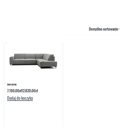
MEBLE RTV
NAROŻNIKI
OUTLET
PUFY
SOFY
Domyślne sortowanie
STOLIKI
STOŁY
SZAFKI I KOMODY
Narożnik Z Funkcją Spania Creo Set 2
Befame
7.190.00
zł
12.820.00
zł
Dodaj do koszyka