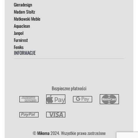
Gieradesign
STOŁY
Madam Stoltz
SZAFKI I KOMODY
Matkowski Meble
Aquaclean
Janpol
Furnirest
Feniks
INFORMACJE
Regulamin
Polityka Prywatności
Zwroty
Bezpieczne płatności
Reklamacja
Płatność i Dostawa
©
Mikoma
2024. Wszystkie prawa zastrzeżone