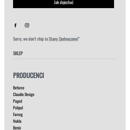
Jak dojechać
Sorry, we don't ship to
Stany Zjednoczone
!"
SKLEP
FOTELE
PRODUCENCI
HOKERY
KRZESŁA
Befame
ŁÓŻKA
Claudie Design
MEBLE RTV
Paged
NAROŻNIKI
Polipol
OUTLET
Fameg
PUFY
Hukla
SOFY
Benix
STOLIKI