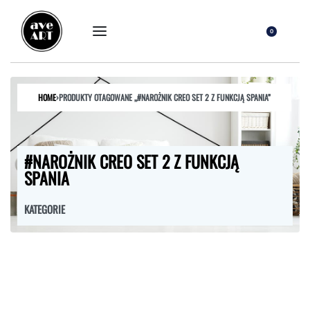
0
HOME
›
PRODUKTY OTAGOWANE „#NAROŻNIK CREO SET 2 Z FUNKCJĄ SPANIA”
#NAROŻNIK CREO SET 2 Z FUNKCJĄ
SPANIA
KATEGORIE
FOTELE
HOKERY
KRZESŁA
ŁÓŻKA