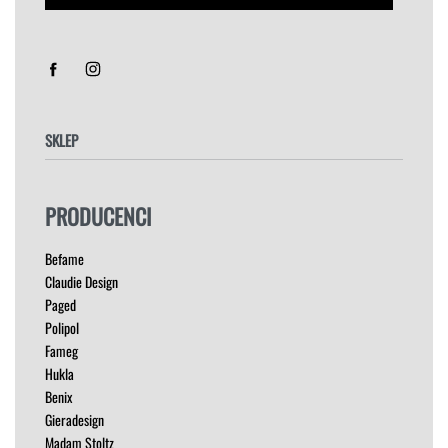
Sorry, we don't ship to
Stany Zjednoczone
!"
SKLEP
FOTELE
PRODUCENCI
HOKERY
KRZESŁA
Befame
ŁÓŻKA
Claudie Design
MEBLE RTV
Paged
NAROŻNIKI
Polipol
OUTLET
Fameg
PUFY
Hukla
SOFY
Benix
STOLIKI
Gieradesign