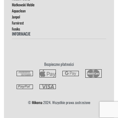
STOŁY
Madam Stoltz
SZAFKI I KOMODY
Matkowski Meble
Aquaclean
Janpol
Furnirest
Feniks
INFORMACJE
Regulamin
Polityka Prywatności
Zwroty
Bezpieczne płatności
Reklamacja
Płatność i Dostawa
©
Mikoma
2024. Wszystkie prawa zastrzeżone