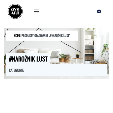
0
HOME
›
PRODUKTY OTAGOWANE „#NAROŻNIK LUST”
#NAROŻNIK LUST
KATEGORIE
FOTELE
HOKERY
KRZESŁA
ŁÓŻKA
MEBLE RTV