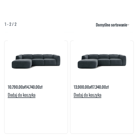
NAROŻNIKI
OUTLET
PUFY
SOFY
1
-
2
/
2
Domyślne sortowanie
STOLIKI
STOŁY
SZAFKI I KOMODY
Narożnik Lust Manual Set 1 | Befame
Narożnik Lust Manual Set 2 | Befame
10.790.00
zł
14.740.00
zł
13.900.00
zł
17.340.00
zł
Dodaj do koszyka
Dodaj do koszyka