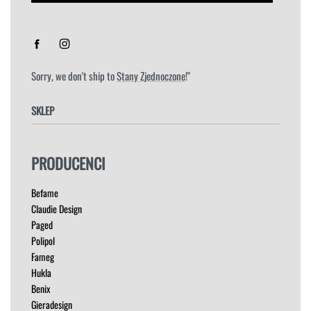
Sorry, we don't ship to
Stany Zjednoczone
!"
SKLEP
FOTELE
PRODUCENCI
HOKERY
KRZESŁA
Befame
ŁÓŻKA
Claudie Design
MEBLE RTV
Paged
NAROŻNIKI
Polipol
OUTLET
Fameg
PUFY
Hukla
SOFY
Benix
STOLIKI
Gieradesign
STOŁY