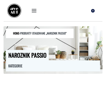
0
HOME
›
PRODUKTY OTAGOWANE „NAROZNIK PASSIO”
NAROZNIK PASSIO
KATEGORIE
FOTELE
HOKERY
KRZESŁA
ŁÓŻKA
MEBLE RTV