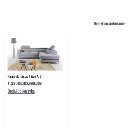
NAROŻNIKI
OUTLET
PUFY
SOFY
Domyślne sortowanie
STOLIKI
STOŁY
SZAFKI I KOMODY
Narożnik Passio | Ave Art
11.990.00
zł
12.999.00
zł
Dodaj do koszyka