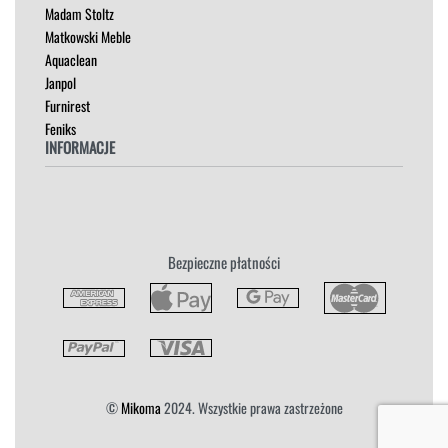
Madam Stoltz
SZAFKI I KOMODY
Matkowski Meble
Aquaclean
Janpol
Furnirest
Feniks
INFORMACJE
Regulamin
Polityka Prywatności
Zwroty
Bezpieczne płatności
Reklamacja
Płatność i Dostawa
©
Mikoma
2024. Wszystkie prawa zastrzeżone