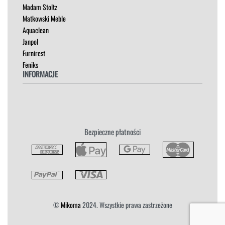
Madam Stoltz
SZAFKI I KOMODY
Matkowski Meble
Aquaclean
Janpol
Furnirest
Feniks
INFORMACJE
Regulamin
Polityka Prywatności
Zwroty
Bezpieczne płatności
Reklamacja
Płatność i Dostawa
©
Mikoma
2024. Wszystkie prawa zastrzeżone