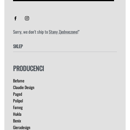
Sorry, we don't ship to
Stany Zjednoczone
!"
SKLEP
FOTELE
PRODUCENCI
HOKERY
KRZESŁA
Befame
ŁÓŻKA
Claudie Design
MEBLE RTV
Paged
NAROŻNIKI
Polipol
OUTLET
Fameg
PUFY
Hukla
SOFY
Benix
STOLIKI
Gieradesign
STOŁY