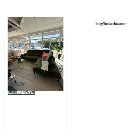
NAROŻNIKI
OUTLET
PUFY
SOFY
Domyślne sortowanie
STOLIKI
STOŁY
SZAFKI I KOMODY
Narożnik Stella 297×219
14.999.00
zł
Dodaj do koszyka