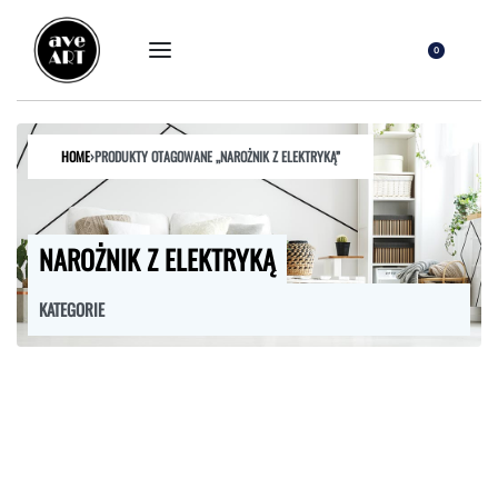
0
HOME
›
PRODUKTY OTAGOWANE „NAROŻNIK Z ELEKTRYKĄ”
NAROŻNIK Z ELEKTRYKĄ
KATEGORIE
FOTELE
HOKERY
KRZESŁA
ŁÓŻKA
MEBLE RTV