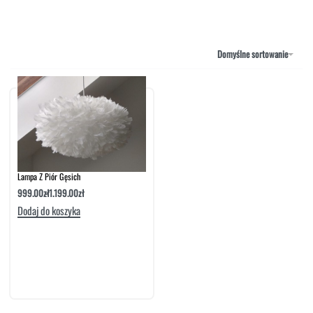
NAROŻNIKI
OUTLET
PUFY
SOFY
Domyślne sortowanie
STOLIKI
STOŁY
SZAFKI I KOMODY
Lampa Z Piór Gęsich
999.00
zł
1.199.00
zł
Dodaj do koszyka