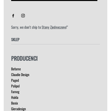
Sorry, we don't ship to
Stany Zjednoczone
!"
SKLEP
FOTELE
PRODUCENCI
HOKERY
KRZESŁA
Befame
ŁÓŻKA
Claudie Design
MEBLE RTV
Paged
NAROŻNIKI
Polipol
OUTLET
Fameg
PUFY
Hukla
SOFY
Benix
STOLIKI
Gieradesign
STOŁY