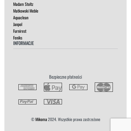
Madam Stoltz
SZAFKI I KOMODY
Matkowski Meble
Aquaclean
Janpol
Furnirest
Feniks
INFORMACJE
Regulamin
Polityka Prywatności
Zwroty
Bezpieczne płatności
Reklamacja
Płatność i Dostawa
©
Mikoma
2024. Wszystkie prawa zastrzeżone