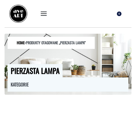
0
HOME
›
PRODUKTY OTAGOWANE „PIERZASTA LAMPA”
PIERZASTA LAMPA
KATEGORIE
FOTELE
HOKERY
KRZESŁA
ŁÓŻKA
MEBLE RTV