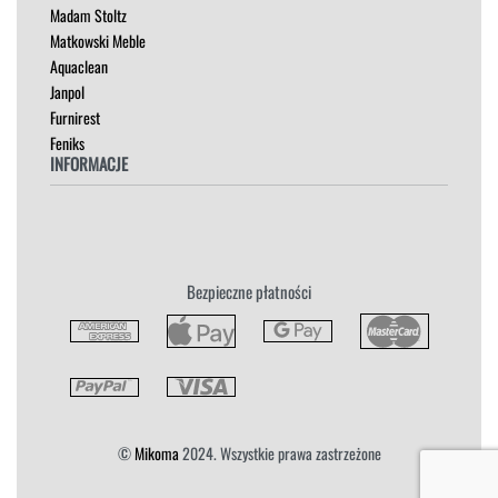
Madam Stoltz
SZAFKI I KOMODY
Matkowski Meble
Aquaclean
Janpol
Furnirest
Feniks
INFORMACJE
Regulamin
Polityka Prywatności
Zwroty
Bezpieczne płatności
Reklamacja
Płatność i Dostawa
©
Mikoma
2024. Wszystkie prawa zastrzeżone