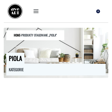
0
HOME
›
PRODUKTY OTAGOWANE „PIOLA”
PIOLA
KATEGORIE
FOTELE
HOKERY
KRZESŁA
ŁÓŻKA
MEBLE RTV