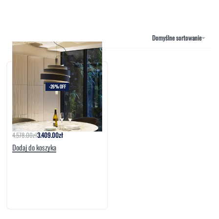
NAROŻNIKI
OUTLET
PUFY
SOFY
Domyślne sortowanie
STOLIKI
STOŁY
SZAFKI I KOMODY
-26% OFF
Lampa Piola Marset
4.578.00
zł
3.409.00
zł
Dodaj do koszyka