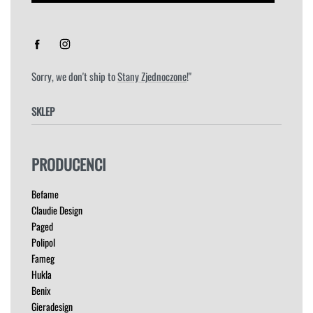
Sorry, we don't ship to
Stany Zjednoczone
!"
SKLEP
FOTELE
PRODUCENCI
HOKERY
KRZESŁA
Befame
ŁÓŻKA
Claudie Design
MEBLE RTV
Paged
NAROŻNIKI
Polipol
OUTLET
Fameg
PUFY
Hukla
SOFY
Benix
STOLIKI
Gieradesign
STOŁY