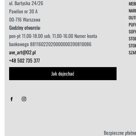
ul. Bartycka 24/26
MEB
NAR
Pawilon nr 30 A
OUT
00-716 Warszawa
PUF
Godziny otwarcia
:
SOF
pon-pt 11.00-18.00 sob. 11.00-16.00 Numer konta
STOL
bankowego 88116022020000000390810086
STO
ave_art@O2.pl
SZA
+48 502 735 377
Jak dojechać
Sorry, we don't ship to
Stany Zjednoczone
!"