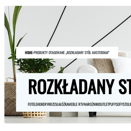
HOME
SKLEP
O NAS
ARCHITEKCI
KONTAKT
HOME
›
PRODUKTY OTAGOWANE „ROZKŁADANY STÓŁ AMSTERDAM”
ROZKŁADANY S
FOTELE
HOKERY
KRZESŁA
ŁÓŻKA
MEBLE RTV
NAROŻNIKI
OUTLET
PUFY
SOFY
STOLI