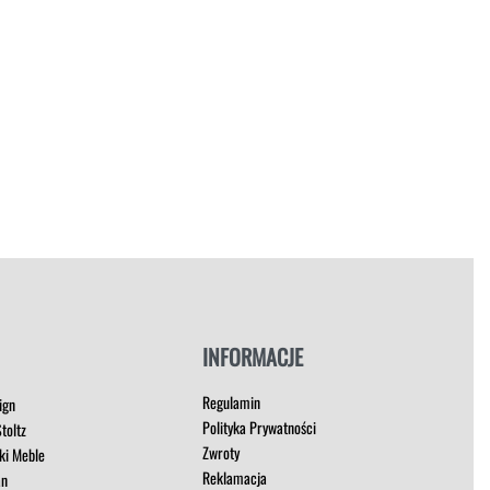
INFORMACJE
Regulamin
ign
Polityka Prywatności
toltz
Zwroty
ki Meble
Reklamacja
an