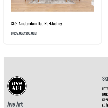
Stół Amsterdam Dąb Rozkładany
6.039.00
zł
7.390.00
zł
Dodaj do koszyka
Podgląd
SK
FOT
HOK
KRZ
Ave Art
ŁÓŻ