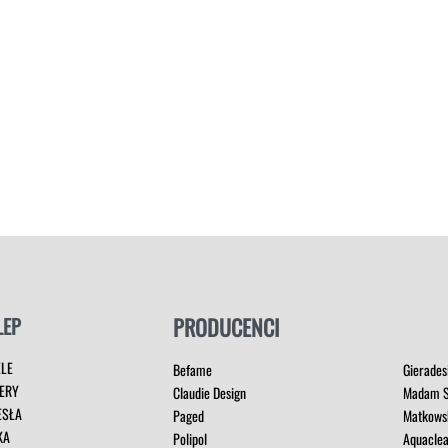
LEP
PRODUCENCI
ELE
Befame
Gierades
ERY
Claudie Design
Madam S
ESŁA
Paged
Matkows
KA
Polipol
Aquacle