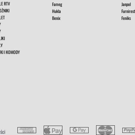
LE RTV
Fameg
Janpol
OŻNIKI
Hukla
Furnires
LET
Benix
Feniks
Y
Y
IKI
ŁY
FKI I KOMODY