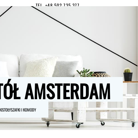
TEL. +48 502 735 377
MOJE KONTO
0
TÓŁ AMSTERDAM
KI
STOŁY
SZAFKI I KOMODY