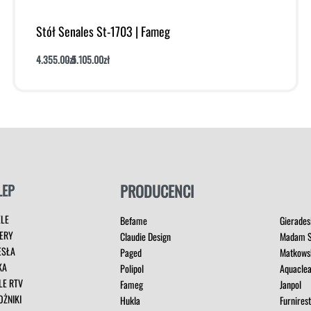
Stół Senales St-1703 | Fameg
4.355.00
zł
5.105.00
zł
Dodaj do koszyka
Podgląd
LEP
PRODUCENCI
ELE
Befame
Gierades
ERY
Claudie Design
Madam S
ESŁA
Paged
Matkows
KA
Polipol
Aquacle
LE RTV
Fameg
Janpol
OŻNIKI
Hukla
Furnires