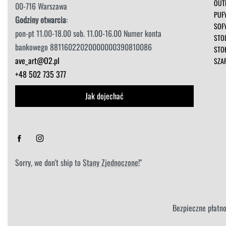
OUT
00-716 Warszawa
PUF
Godziny otwarcia
:
SOF
pon-pt 11.00-18.00 sob. 11.00-16.00 Numer konta
STOL
bankowego 88116022020000000390810086
STO
ave_art@O2.pl
SZA
+48 502 735 377
Jak dojechać
Sorry, we don't ship to
Stany Zjednoczone
!"
Bezpieczne płatno