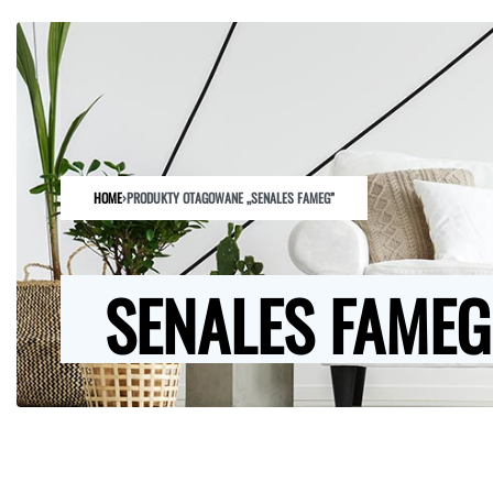
HOME
SKLEP
O NAS
ARCHITEKCI
KONTAKT
HOME
›
PRODUKTY OTAGOWANE „SENALES FAMEG”
SENALES FAMEG