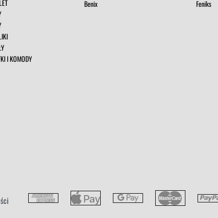
LET
Benix
Feniks
Y
Y
IKI
ŁY
FKI I KOMODY
ści