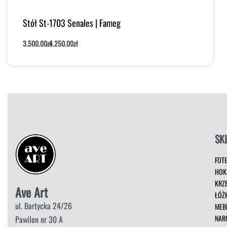
Stół St-1703 Senales | Fameg
3.500.00
zł
4.250.00
zł
Dodaj do koszyka
Podgląd
SK
FOT
HOK
KRZ
Ave Art
ŁÓŻ
ul. Bartycka 24/26
MEB
NAR
Pawilon nr 30 A