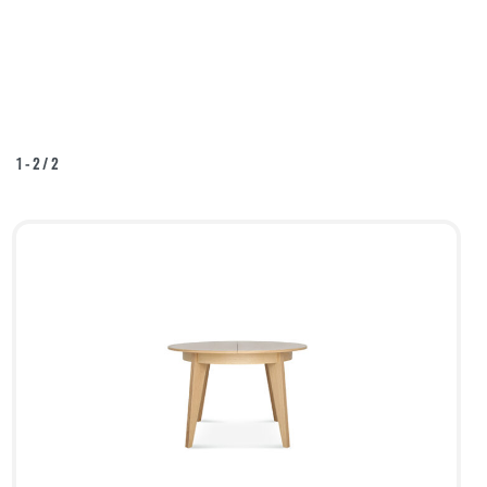
1
-
2
/
2