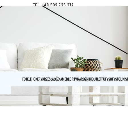
TEL. +48 502 735 377
MOJE KONTO
0
FOTELE
HOKERY
KRZESŁA
ŁÓŻKA
MEBLE RTV
NAROŻNIKI
OUTLET
PUFY
SOFY
STOLIKI
S