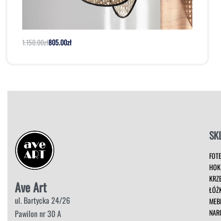
Lampa SCREEN Market Set |
1.150.00
zł
805.00
zł
Dodaj do koszyka
Podgląd
SK
FOT
HOK
KRZ
Ave Art
ŁÓŻ
ul. Bartycka 24/26
MEB
NAR
Pawilon nr 30 A