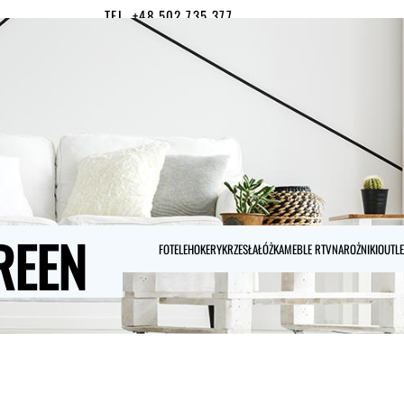
TEL. +48 502 735 377
MOJE KONTO
0
REEN
FOTELE
HOKERY
KRZESŁA
ŁÓŻKA
MEBLE RTV
NAROŻNIKI
OUTLE