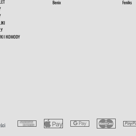
LET
Benix
Feniks
Y
Y
IKI
ŁY
FKI I KOMODY
ści