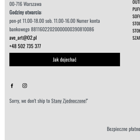
OUT
00-716 Warszawa
PUF
Godziny otwarcia
:
SOF
pon-pt 11.00-18.00 sob. 11.00-16.00 Numer konta
STOL
bankowego 88116022020000000390810086
STO
ave_art@O2.pl
SZA
+48 502 735 377
Jak dojechać
Sorry, we don't ship to
Stany Zjednoczone
!"
Bezpieczne płatno