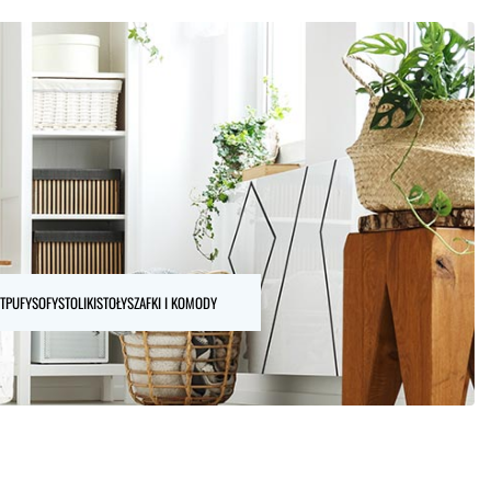
T
PUFY
SOFY
STOLIKI
STOŁY
SZAFKI I KOMODY