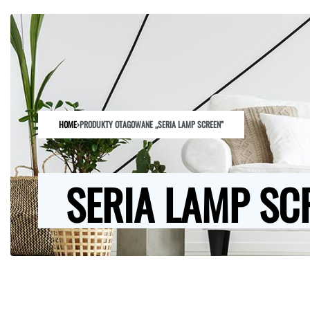
HOME
SKLEP
O NAS
ARCHITEKCI
KONTAKT
HOME
›
PRODUKTY OTAGOWANE „SERIA LAMP SCREEN”
SERIA LAMP SC