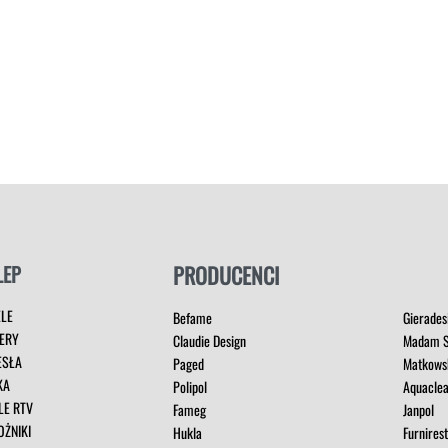
LEP
PRODUCENCI
ELE
Befame
Gierades
ERY
Claudie Design
Madam S
ESŁA
Paged
Matkows
KA
Polipol
Aquacle
LE RTV
Fameg
Janpol
OŻNIKI
Hukla
Furnires