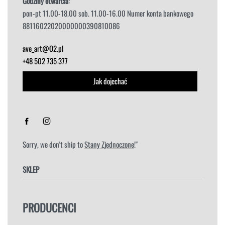
Godziny otwarcia
:
pon-pt 11.00-18.00 sob. 11.00-16.00 Numer konta bankowego
88116022020000000390810086
ave_art@O2.pl
+48 502 735 377
Jak dojechać
Sorry, we don't ship to
Stany Zjednoczone
!"
SKLEP
FOTELE
PRODUCENCI
HOKERY
KRZESŁA