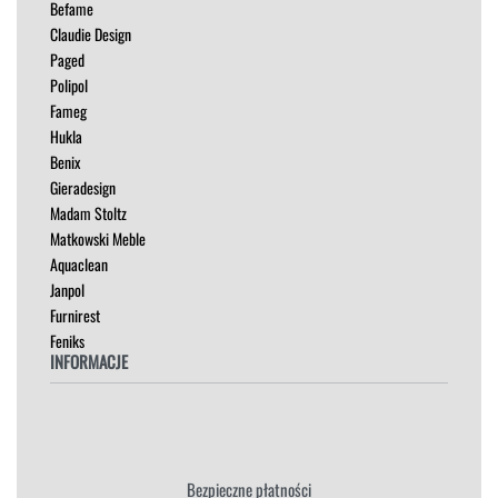
Befame
ŁÓŻKA
Claudie Design
MEBLE RTV
Paged
NAROŻNIKI
Polipol
OUTLET
Fameg
PUFY
Hukla
SOFY
Benix
STOLIKI
Gieradesign
STOŁY
Madam Stoltz
SZAFKI I KOMODY
Matkowski Meble
Aquaclean
Janpol
Furnirest
Feniks
INFORMACJE
Regulamin
Polityka Prywatności
Zwroty
Bezpieczne płatności