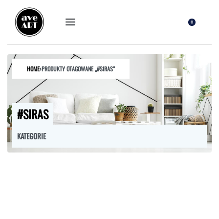
0
HOME
›
PRODUKTY OTAGOWANE „#SIRAS”
#SIRAS
KATEGORIE
FOTELE
HOKERY
KRZESŁA
ŁÓŻKA
MEBLE RTV