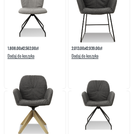
Krzesło Siras Noga Metalowa Obrotowa |
Krzesło Z Podłokietnikiem Siras Noga
Meble Matowski
Metalowa Druciak | Meble Matowski
1.808.00
zł
2.562.00
zł
2.013.00
zł
2.939.00
zł
Dodaj do koszyka
Dodaj do koszyka
Krzesło Z Podłokietnikiem Siras Noga
Krzesło Z Podłokietnikiem Siras Noga
Dębowa Obrotowa | Meble Matowski
Metalowa Obrotowa | Meble Matowski