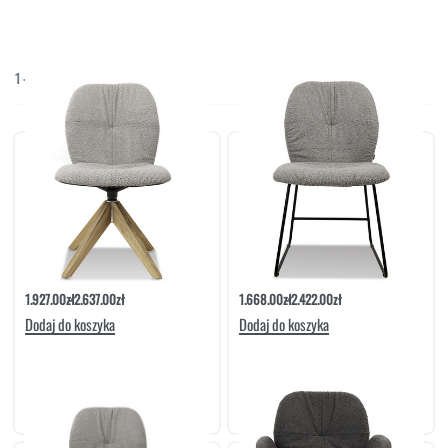
NAROŻNIKI
OUTLET
PUFY
SOFY
1
-
6
/
6
Domyślne sortowanie
STOLIKI
STOŁY
SZAFKI I KOMODY
Krzesło Siras Noga Dębowa Obrotowa |
Krzesło Siras Noga Metalowa Druciak |
Meble Matowski
Meble Matowski
1.927.00
zł
2.637.00
zł
1.668.00
zł
2.422.00
zł
Dodaj do koszyka
Dodaj do koszyka