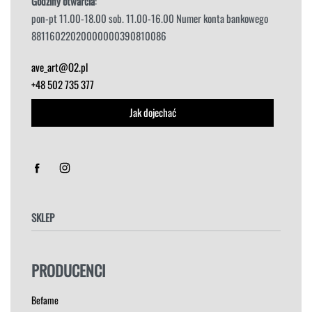
Godziny otwarcia
:
pon-pt 11.00-18.00 sob. 11.00-16.00 Numer konta bankowego
88116022020000000390810086
ave_art@O2.pl
+48 502 735 377
Jak dojechać
SKLEP
FOTELE
PRODUCENCI
HOKERY
KRZESŁA
Befame
ŁÓŻKA