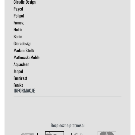
Claudie Design
MEBLE RTV
Paged
NAROŻNIKI
Polipol
OUTLET
Fameg
PUFY
Hukla
SOFY
Benix
STOLIKI
Gieradesign
STOŁY
Madam Stoltz
SZAFKI I KOMODY
Matkowski Meble
Aquaclean
Janpol
Furnirest
Feniks
INFORMACJE
Regulamin
Polityka Prywatności
Zwroty
Bezpieczne płatności
Reklamacja