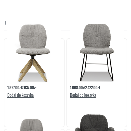
NAROŻNIKI
OUTLET
PUFY
SOFY
1
-
6
/
6
Domyślne sortowanie
STOLIKI
STOŁY
SZAFKI I KOMODY
Krzesło Siras Noga Dębowa Obrotowa |
Krzesło Siras Noga Metalowa Druciak |
Meble Matowski
Meble Matowski
1.927.00
zł
2.637.00
zł
1.668.00
zł
2.422.00
zł
Dodaj do koszyka
Dodaj do koszyka