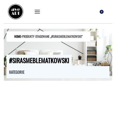
0
HOME
›
PRODUKTY OTAGOWANE „#SIRASMEBLEMATKOWSKI”
#SIRASMEBLEMATKOWSKI
KATEGORIE
FOTELE
HOKERY
KRZESŁA
ŁÓŻKA
MEBLE RTV