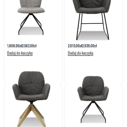
Krzesło Siras Noga Metalowa Obrotowa |
Krzesło Z Podłokietnikiem Siras Noga
Meble Matowski
Metalowa Druciak | Meble Matowski
1.808.00
zł
2.562.00
zł
2.013.00
zł
2.939.00
zł
Dodaj do koszyka
Dodaj do koszyka
Krzesło Z Podłokietnikiem Siras Noga
Krzesło Z Podłokietnikiem Siras Noga
Dębowa Obrotowa | Meble Matowski
Metalowa Obrotowa | Meble Matowski