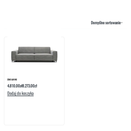
NAROŻNIKI
OUTLET
PUFY
SOFY
Domyślne sortowanie
STOLIKI
STOŁY
SZAFKI I KOMODY
Sofa Creo 3-Osobowa Z Funkcją Spania |
Befame
4.810.00
zł
8.273.00
zł
Dodaj do koszyka