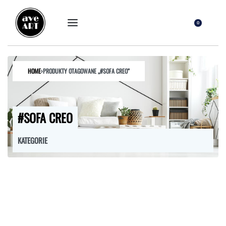
0
HOME
›
PRODUKTY OTAGOWANE „#SOFA CREO”
#SOFA CREO
KATEGORIE
FOTELE
HOKERY
KRZESŁA
ŁÓŻKA
MEBLE RTV