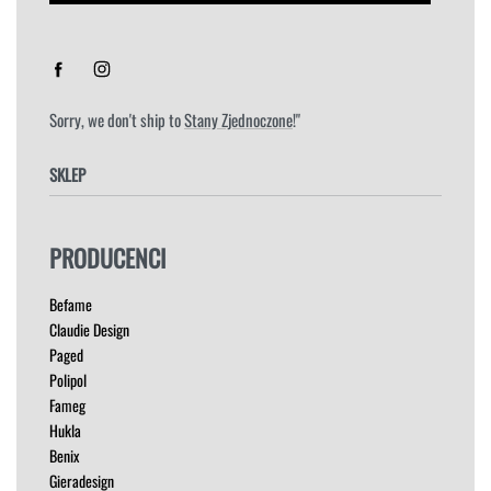
Sorry, we don't ship to
Stany Zjednoczone
!"
SKLEP
FOTELE
PRODUCENCI
HOKERY
KRZESŁA
Befame
ŁÓŻKA
Claudie Design
MEBLE RTV
Paged
NAROŻNIKI
Polipol
OUTLET
Fameg
PUFY
Hukla
SOFY
Benix
STOLIKI
Gieradesign
STOŁY