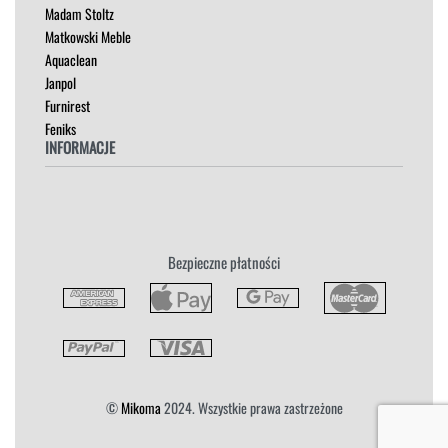
Madam Stoltz
SZAFKI I KOMODY
Matkowski Meble
Aquaclean
Janpol
Furnirest
Feniks
INFORMACJE
Regulamin
Polityka Prywatności
Zwroty
Bezpieczne płatności
Reklamacja
Płatność i Dostawa
©
Mikoma
2024. Wszystkie prawa zastrzeżone