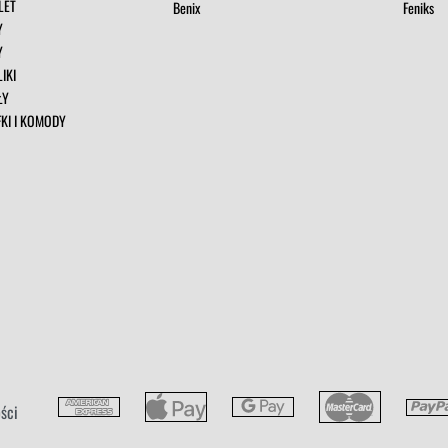
LET
Benix
Feniks
Y
Y
IKI
ŁY
FKI I KOMODY
ści