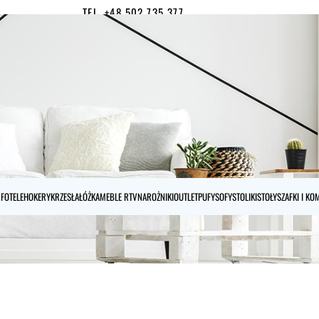
TEL. +48 502 735 377
MOJE KONTO
0
FOTELE
HOKERY
KRZESŁA
ŁÓŻKA
MEBLE RTV
NAROŻNIKI
OUTLET
PUFY
SOFY
STOLIKI
STOŁY
SZAFKI I K