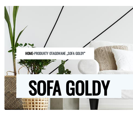
HOME
SKLEP
O NAS
ARCHITEKCI
KONTAKT
HOME
›
PRODUKTY OTAGOWANE „SOFA GOLDY”
SOFA GOLDY