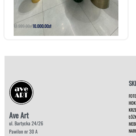
Sofa Goldy | Nordic Line Ekspozycja
12.999.00
zł
10.000.00
zł
Dodaj do koszyka
Podgląd
SK
FOT
HOK
KRZ
Ave Art
ŁÓŻ
ul. Bartycka 24/26
MEB
NAR
Pawilon nr 30 A