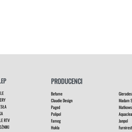
LEP
PRODUCENCI
ELE
Befame
Gierades
ERY
Claudie Design
Madam S
ESŁA
Paged
Matkows
KA
Polipol
Aquacle
LE RTV
Fameg
Janpol
OŻNIKI
Hukla
Furnires