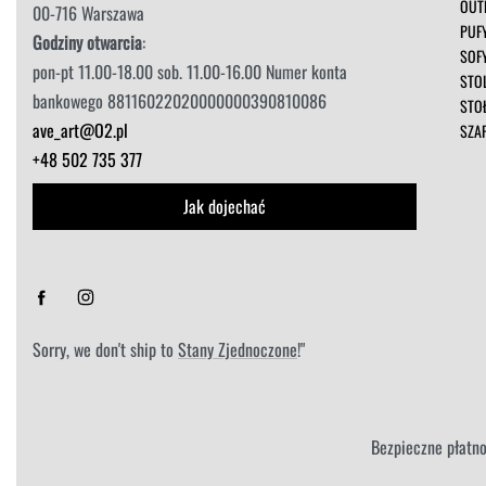
OUT
00-716 Warszawa
PUF
Godziny otwarcia
:
SOF
pon-pt 11.00-18.00 sob. 11.00-16.00 Numer konta
STOL
bankowego 88116022020000000390810086
STO
ave_art@O2.pl
SZA
+48 502 735 377
Jak dojechać
Sorry, we don't ship to
Stany Zjednoczone
!"
Bezpieczne płatno